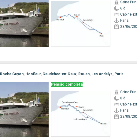
Seine Pri
6 d
Cabine ex
Paris
23/06/20
 La Roche Guyon, Honfleur, Caudebec-en-Caux, Rouen, Les Andelys, Paris
Pensão completa
Seine Pri
8 d
Cabine ex
Paris
23/08/20