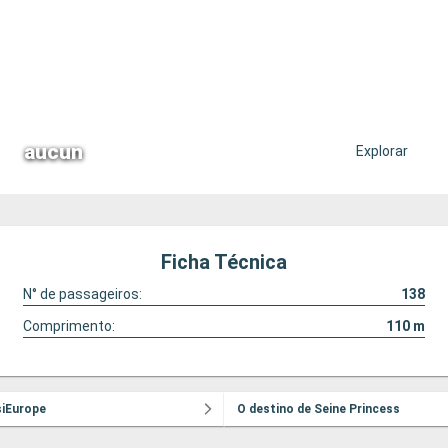
aucun
Explorar
Ficha Técnica
N° de passageiros:
138
Comprimento:
110
m
siEurope
O destino de Seine Princess