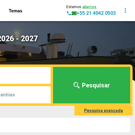
Estamos
abertos
Temas
+55 21 4042 0503
2026 - 2027
Pesquisar
anhias
Pesquisa avançada