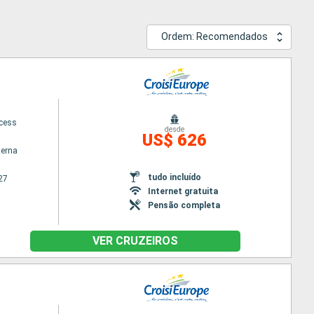
Ordem: Recomendados
ncess
desde
US$ 626
terna
tudo incluído
27
Internet gratuita
Pensão completa
VER CRUZEIROS