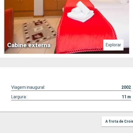
Cabine externa
Explorar
Viagem inaugural:
2002
Largura:
11
m
A frota de Croi