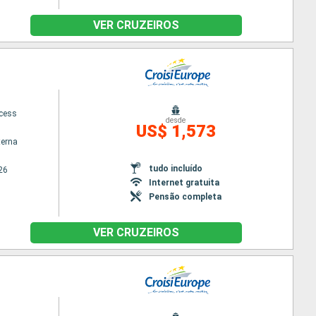
VER CRUZEIROS
ncess
desde
US$ 1,573
terna
tudo incluído
26
Internet gratuita
Pensão completa
VER CRUZEIROS