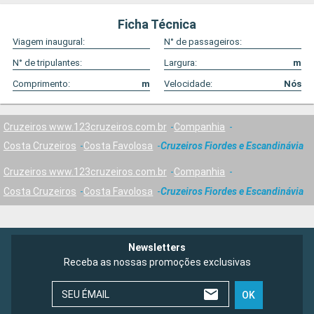
Ficha Técnica
Viagem inaugural:
N° de passageiros:
N° de tripulantes:
Largura:
m
Comprimento:
m
Velocidade:
Nós
Cruzeiros www.123cruzeiros.com.br
Companhia
Costa Cruzeiros
Costa Favolosa
Cruzeiros Fiordes e Escandinávia
Cruzeiros www.123cruzeiros.com.br
Companhia
Costa Cruzeiros
Costa Favolosa
Cruzeiros Fiordes e Escandinávia
Newsletters
Receba as nossas promoções exclusivas
SEU ÉMAIL
OK