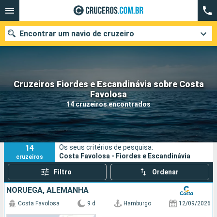
Encontrar um navio de cruzeiro
Cruzeiros Fiordes e Escandinávia sobre Costa
Quando ir?
Favolosa
14 cruzeiros encontrados
Data de partida
Cidades
Companhias
14
Os seus critérios de pesquisa:
Pesquisar
Costa Favolosa - Fiordes e Escandinávia
cruzeiros
Filtro
Ordenar
NORUEGA, ALEMANHA
Costa Favolosa
9 d
Hamburgo
12/09/2026