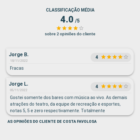
CLASSIFICAÇÃO MÉDIA
4.0
/5
sobre 2 opiniões do cliente
Jorge B.
4
18/11/2022
Fracas
Jorge L.
4
05/11/2022
Gostei somente dos bares com música ao vivo. As demais
atrações do teatro, da equipe de recreação e esportes,
notas 5, 5 e zero respectivamente. Totalmente
insastifatoria e inexistente (atividades esportivas),
AS OPINIÕES DO CLIENTE DE COSTA FAVOLOSA
somente a academia, mesmo assim sem qualquer
instrutor para lhe acompanhar.