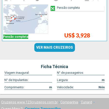
Pensão completa
US$ 3,928
Pensão completa
VER MAIS CRUZEIROS
Ficha Técnica
Viagem inaugural:
N° de passageiros:
N° de tripulantes:
Largura:
m
Comprimento:
m
Velocidade:
Nós
Cruzeiros www.123cruzeiros.com.br
Companhia
Cunard
Queen Mary 2
Cruzeiros Transpacífico