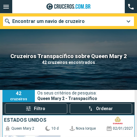
Encontrar um navio de cruzeiro
Quando ir?
Cruzeiros Transpacífico sobre Queen Mary 2
42 cruzeiros encontrados
Data de partida
Cidades
Companhias
42
Os seus critérios de pesquisa:
Pesquisar
Queen Mary 2 - Transpacífico
cruzeiros
Filtro
Ordenar
ESTADOS UNIDOS
Queen Mary 2
10 d
Nova Iorque
02/01/2027