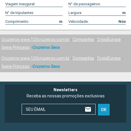
Viagem inaugural:
N° de passageiros:
N° de tripulantes:
Largura:
m
Comprimento:
m
Velocidade:
Nós
Cruzeiros www.123cruzeiros.com.br
Companhia
CroisiEurope
Seine Princess
Cruzeiros Sena
Cruzeiros www.123cruzeiros.com.br
Companhia
CroisiEurope
Seine Princess
Cruzeiros Sena
Newsletters
Receba as nossas promoções exclusivas
SEU ÉMAIL
OK