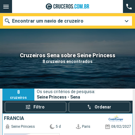
Encontrar um navio de cruzeiro
Quando ir?
Cruzeiros Sena sobre Seine Princess
8 cruzeiros encontrados
Data de partida
Cidades
Companhias
8
Os seus critérios de pesquisa:
Pesquisar
Seine Princess - Sena
cruzeiros
Filtro
Ordenar
FRANCIA
Seine Princess
5 d
Paris
08/02/2027