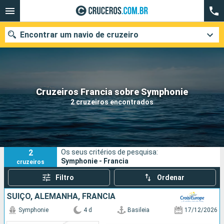
Encontrar um navio de cruzeiro
Quando ir?
Cruzeiros Francia sobre Symphonie
2 cruzeiros encontrados
Data de partida
Cidades
Companhias
2
Os seus critérios de pesquisa:
Pesquisar
Symphonie - Francia
cruzeiros
Filtro
Ordenar
SUÍÇO, ALEMANHA, FRANCIA
Symphonie
4 d
Basileia
17/12/2026