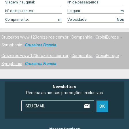
Viagem inaugural:
N° de passageiros:
N° de tripulantes:
Largura:
m
Comprimento:
m
Velocidade:
Nós
Cruzeiros www.123cruzeiros.com.br
Companhia
CroisiEurope
Symphonie
Cruzeiros Francia
Cruzeiros www.123cruzeiros.com.br
Companhia
CroisiEurope
Symphonie
Cruzeiros Francia
Newsletters
Receba as nossas promoções exclusivas
SEU ÉMAIL
OK
Nossos Serviços