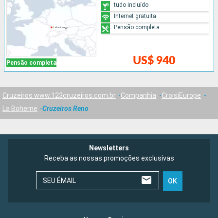
tudo incluído
Internet gratuita
Pensão completa
US$ 940
Pensão completa
Cruzeiros www.123cruzeiros.com.br
Companhia
CroisiEurope
La Boheme
Cruzeiros Reno
Newsletters
Receba as nossas promoções exclusivas
SEU ÉMAIL
OK