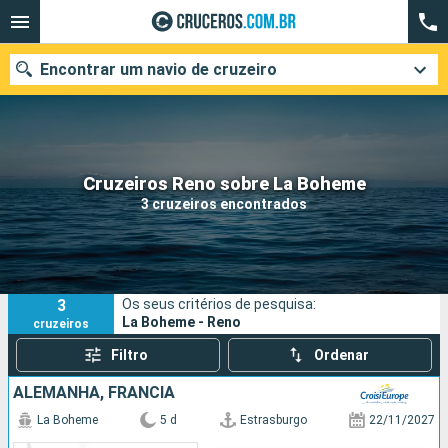
Encontrar um navio de cruzeiro
Quando ir?
Cruzeiros Reno sobre La Boheme
3 cruzeiros encontrados
Data de partida
Cidades
Companhias
3
Os seus critérios de pesquisa:
Pesquisar
La Boheme - Reno
cruzeiros
Filtro
Ordenar
ALEMANHA, FRANCIA
La Boheme
5 d
Estrasburgo
22/11/2027