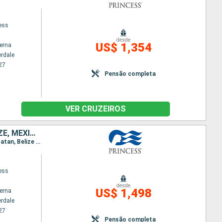
cess
desde
US$ 1,354
terna
erdale
27
Pensão completa
VER CRUZEIROS
REPUBLICA DOMINICANA, BAHAMAS, ESTADOS UNIDOS, HONDURAS, BELIZE, MÉXICO
Itinerário : Fort Lauderdale, Grand Turk, Amber Cove, Bimini, Celebration Key, Fort Lauderdale, Roatan, Belize City, Cozumel, Fort Lauderdale
cess
desde
US$ 1,498
terna
erdale
27
Pensão completa