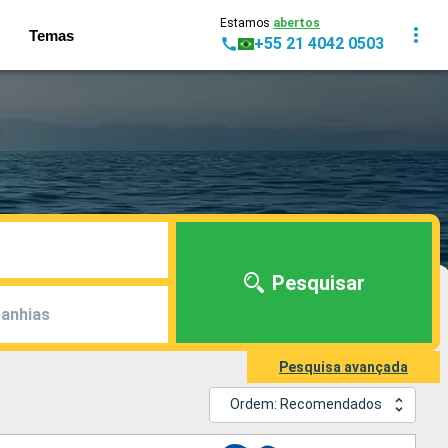
Estamos
abertos
Temas
+55 21 4042 0503
Pesquisar
anhias
Pesquisa avançada
Ordem: Recomendados