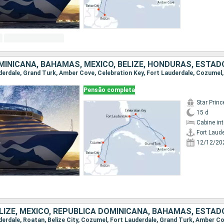
MINICANA, BAHAMAS, MÉXICO, BELIZE, HONDURAS, ESTAD
Pensão completa
Star Prin
15 d
Cabine in
Fort Laud
12/12/20
LIZE, MÉXICO, REPUBLICA DOMINICANA, BAHAMAS, ESTAD