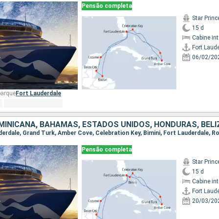
Pensão completa
Star Prin
15 d
Cabine in
Fort Laud
06/02/20
barque
Fort Lauderdale
Pensão completa
Star Prin
15 d
Cabine in
Fort Laud
20/03/20