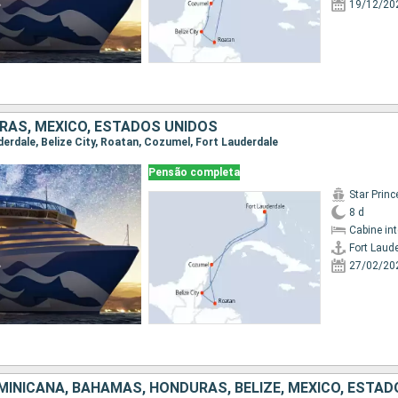
19/12/20
URAS, MÉXICO, ESTADOS UNIDOS
uderdale, Belize City, Roatan, Cozumel, Fort Lauderdale
Pensão completa
Star Prin
8 d
Cabine in
Fort Laud
27/02/20
MINICANA, BAHAMAS, HONDURAS, BELIZE, MÉXICO, ESTAD