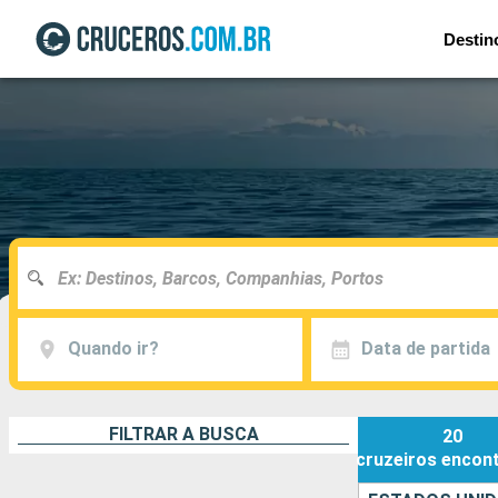
Destin
Quando ir?
Data de partida
FILTRAR A BUSCA
20
cruzeiros
encon