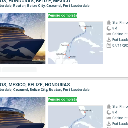
OS, HONDURAS, BELIZE, MÉXICO
uderdale, Roatan, Belize City, Cozumel, Fort Lauderdale
Pensão completa
Star Prin
8 d
Cabine in
Fort Laud
07/11/20
OS, MÉXICO, BELIZE, HONDURAS
uderdale, Cozumel, Belize City, Roatan, Fort Lauderdale
Pensão completa
Star Prin
8 d
Cabine in
Fort Laud