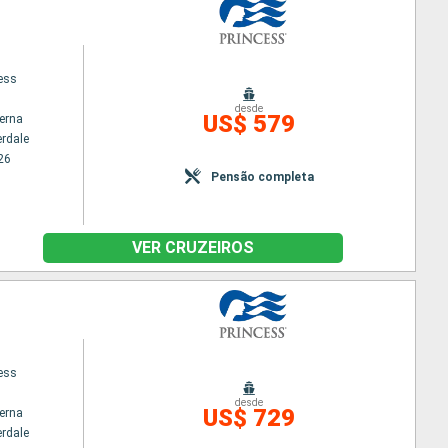
cess
desde
US$ 579
terna
erdale
26
Pensão completa
VER CRUZEIROS
cess
desde
US$ 729
terna
erdale