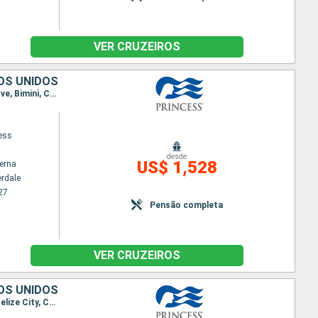
VER CRUZEIROS
OS UNIDOS
Itinerário : Fort Lauderdale, Roatan, Belize City, Cozumel, Fort Lauderdale, Grand Turk, Amber Cove, Bimini, Celebration Key, Fort Lauderdale
cess
desde
US$ 1,528
terna
erdale
27
Pensão completa
VER CRUZEIROS
OS UNIDOS
Itinerário : Fort Lauderdale, Grand Turk, Amber Cove, Celebration Key, Fort Lauderdale, Roatan, Belize City, Cozumel, Fort Lauderdale