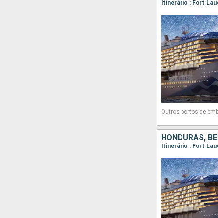
Outros portos de em
HONDURAS, BE