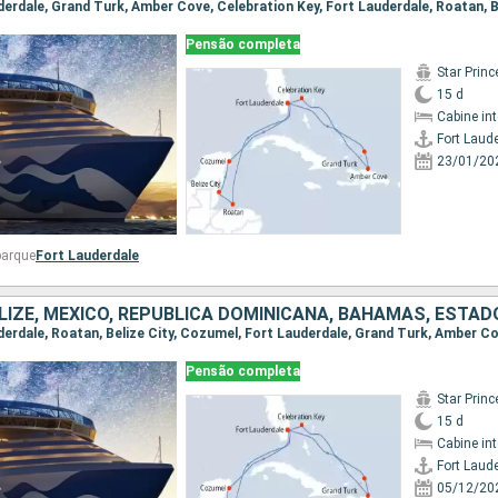
Pensão completa
Star Prin
15 d
Cabine in
Fort Laud
23/01/20
barque
Fort Lauderdale
LIZE, MÉXICO, REPUBLICA DOMINICANA, BAHAMAS, ESTAD
Pensão completa
Star Prin
15 d
Cabine in
Fort Laud
05/12/20