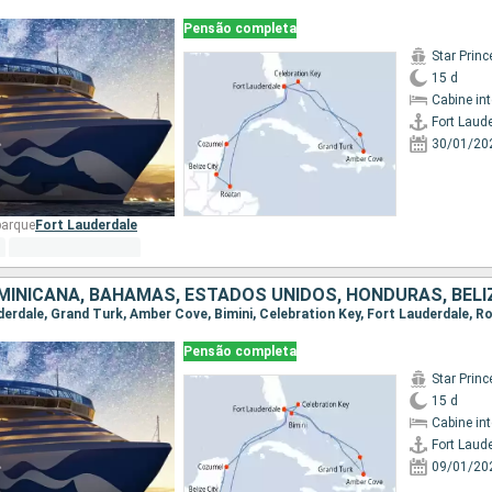
Pensão completa
Star Prin
15 d
Cabine in
Fort Laud
30/01/20
barque
Fort Lauderdale
Pensão completa
Star Prin
15 d
Cabine in
Fort Laud
09/01/20