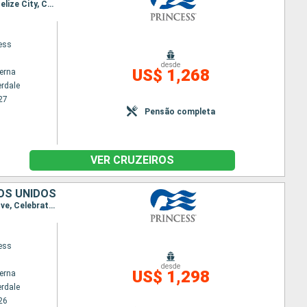
Itinerário : Fort Lauderdale, Grand Turk, Amber Cove, Celebration Key, Fort Lauderdale, Roatan, Belize City, Cozumel, Fort Lauderdale
cess
desde
US$ 1,268
terna
erdale
27
Pensão completa
VER CRUZEIROS
OS UNIDOS
Itinerário : Fort Lauderdale, Roatan, Belize City, Cozumel, Fort Lauderdale, Grand Turk, Amber Cove, Celebration Key, Fort Lauderdale
cess
desde
US$ 1,298
terna
erdale
26