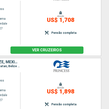
cess
desde
US$ 1,708
terna
erdale
27
Pensão completa
VER CRUZEIROS
REPUBLICA DOMINICANA, BAHAMAS, ESTADOS UNIDOS, HONDURAS, BELIZE, MÉXICO
Itinerário : Fort Lauderdale, Grand Turk, Amber Cove, Celebration Key, Bimini, Fort Lauderdale, Roatan, Belize City, Cozumel, Fort Lauderdale
cess
desde
US$ 1,898
terna
erdale
27
Pensão completa