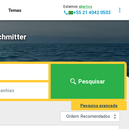
Estamos
abertos
Temas
+55 21 4042 0503
chmitter
Pesquisar
anhias
Pesquisa avançada
Ordem: Recomendados