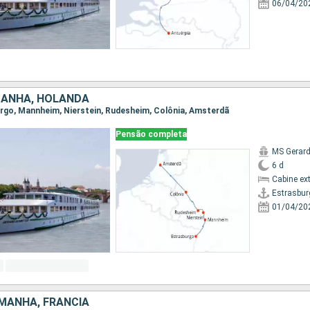
06/04/20
MANHA, HOLANDA
burgo, Mannheim, Nierstein, Rudesheim, Colônia, Amsterdã
Pensão completa
MS Gerard
6 d
Cabine ex
Estrasbur
01/04/20
MANHA, FRANCIA