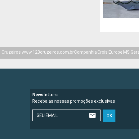
Cruzeiros www.123cruzeiros.com.br
Companhia
CroisiEurope
MS Gera
Newsletters
Receba as nossas promoções exclusivas
SEU ÉMAIL
OK