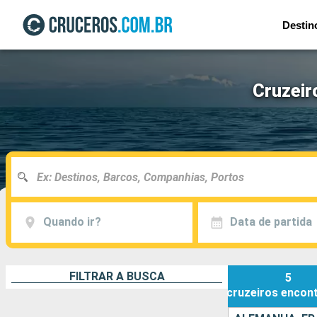
Destin
Cruzeir
Quando ir?
Data de partida
FILTRAR A BUSCA
5
cruzeiros
encon