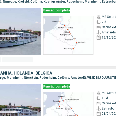
dã, Nimegue, Krefeld, Colônia, Koenigswinter, Rudesheim, Mannheim, Estrasbu
Pensão completa
MS Gerard
7 d
Cabine ex
Amsterdã
19/10/20
MANHA, HOLANDA, BÉLGICA
Pensão completa
MS Gerard
10 d
Cabine ex
Estrasbur
01/04/20