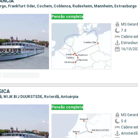
ANCIA
burgo, Frankfurt Oder, Cochem, Coblenca, Rudesheim, Mannheim, Estrasburgo
Pensão completa
MS Gerard
7 d
Cabine ex
Estrasbur
16/10/20
GICA
dã, WIJK BIJ DUURSTEDE, Roterdã, Antuérpia
Pensão completa
MS Gerard
5 d
Cabine ex
Amsterdã