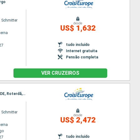
rgo
 Schmitter
desde
US$ 1,632
terna
tudo incluído
27
Internet gratuita
Pensão completa
VER CRUZEIROS
Itinerário : Estrasburgo, Mannheim, Nierstein, Rudesheim, Colônia, Amsterdã, WIJK BIJ DUURSTEDE, Roterdã, Antuérpia
 Schmitter
desde
US$ 2,472
terna
go
tudo incluído
27