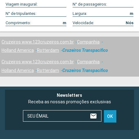
Viagem inaugural:
N° de passageiros:
N° de tripulantes:
Largura:
m
Comprimento:
m
Velocidade:
Nós
Cruzeiros www.123cruzeiros.com.br
Companhia
Holland America
Rotterdam
Cruzeiros Transpacífico
Cruzeiros www.123cruzeiros.com.br
Companhia
Holland America
Rotterdam
Cruzeiros Transpacífico
Newsletters
Receba as nossas promoções exclusivas
SEU ÉMAIL
OK