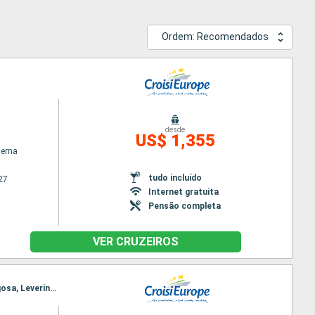
Ordem: Recomendados
desde
US$ 1,355
terna
tudo incluído
27
Internet gratuita
Pensão completa
VER CRUZEIROS
Itinerário : Porto, Regua, Pinhão, Vega de Teron, Barca d Alva, Senhora da Ribeira, Ferradosa, Folgosa, Leverinho, Porto