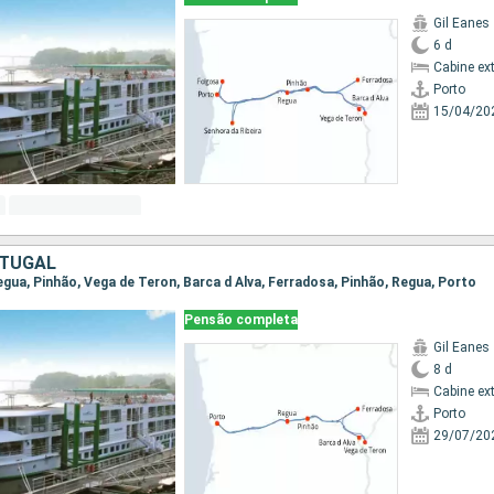
Gil Eanes
6 d
Cabine ex
Porto
15/04/20
RTUGAL
Regua, Pinhão, Vega de Teron, Barca d Alva, Ferradosa, Pinhão, Regua, Porto
Pensão completa
Gil Eanes
8 d
Cabine ex
Porto
29/07/20