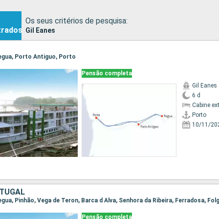
Os seus critérios de pesquisa:
trados
Gil Eanes
Regua, Porto Antiguo, Porto
Pensão completa
Gil Eanes
6 d
Cabine ex
Porto
10/11/20
RTUGAL
Pensão completa