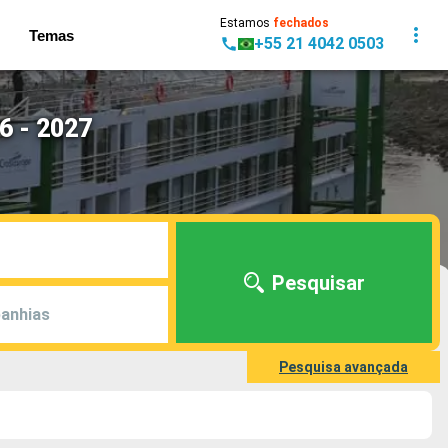
Estamos
fechados
Temas
+55 21 4042 0503
6 - 2027
Pesquisar
anhias
Pesquisa avançada