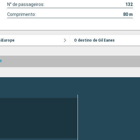
N° de passageiros:
132
Comprimento:
80
m
siEurope
O destino de Gil Eanes
s