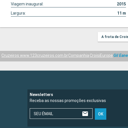
Viagem inaugural:
2015
Largura:
11
m
A frota de Croi
Cruzeiros www.123cruzeiros.com.br
Companhia
CroisiEurope
Gil Eane
Newsletters
Receba as nossas promoções exclusivas
SEU ÉMAIL
OK