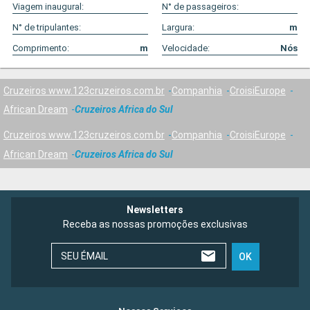
Viagem inaugural:
N° de passageiros:
N° de tripulantes:
Largura:
m
Comprimento:
m
Velocidade:
Nós
Cruzeiros www.123cruzeiros.com.br
Companhia
CroisiEurope
African Dream
Cruzeiros Africa do Sul
Cruzeiros www.123cruzeiros.com.br
Companhia
CroisiEurope
African Dream
Cruzeiros Africa do Sul
Newsletters
Receba as nossas promoções exclusivas
SEU ÉMAIL
OK