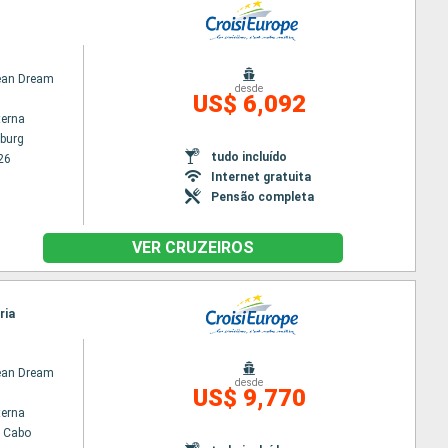
an Dream
desde
US$ 6,092
terna
burg
tudo incluído
26
Internet gratuita
Pensão completa
VER CRUZEIROS
ria
an Dream
desde
US$ 9,770
terna
o Cabo