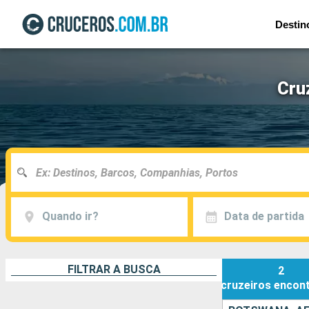
Destin
Cru
Quando ir?
Data de partida
FILTRAR A BUSCA
2
cruzeiros
encon