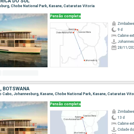
RICA DO SUL
esburg, Chobe National Park, Kasane, Cataratas Vitoria
Pensão completa
Zimbabwe
9 d
Cabine ex
Johannes
28/11/20
L, BOTSWANA
 do Cabo, Johannesburg, Kasane, Chobe National Park, Kasane, Cataratas Vito
Pensão completa
Zimbabwe
13 d
Cabine ex
Cidade d