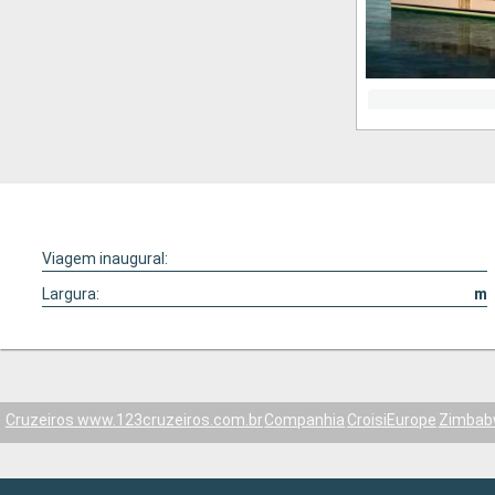
Viagem inaugural:
Largura:
m
Cruzeiros www.123cruzeiros.com.br
Companhia
CroisiEurope
Zimbab