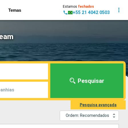
Estamos
fechados
Temas
+55 21 4042 0503
ream
Pesquisar
anhias
Pesquisa avançada
Ordem: Recomendados