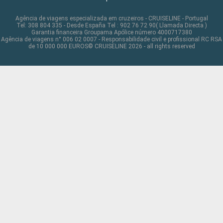
Agência de viagens especializada em cruzeiros - CRUISELINE - Portugal
Tel: 308 804 335 - Desde España Tel : 902 76 72 90( Llamada Directa )
Garantia financeira Groupama Apólice número 4000717380
Agência de viagens n° 006 02 0007 - Responsabilidade civil e profissional RC RSA
de 10 000 000 EUROS© CRUISELINE 2026 - all rights reserved