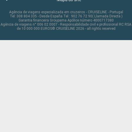
Agência de viagens especializada em cruzeiros - CRUISELINE - Portugal
Tel: 308 804 335 - Desde España Tel : 902 76 72 90( Llamada Directa )
Garantia financeira Groupama Apólice número 4000717380
Agência de viagens n° 006 02 0007 - Responsabilidade civil e profissional RC RSA
de 10 000 000 EUROS© CRUISELINE 2026 - all rights reserved