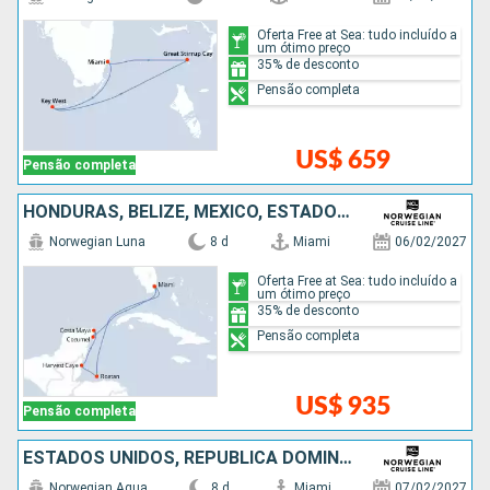
Oferta Free at Sea: tudo incluído a
um ótimo preço
35% de desconto
Pensão completa
US$ 659
Pensão completa
HONDURAS, BELIZE, MÉXICO, ESTADOS UNIDOS
Norwegian Luna
8 d
Miami
06/02/2027
Oferta Free at Sea: tudo incluído a
um ótimo preço
35% de desconto
Pensão completa
US$ 935
Pensão completa
ESTADOS UNIDOS, REPUBLICA DOMINICANA, BAHAMAS
Norwegian Aqua
8 d
Miami
07/02/2027