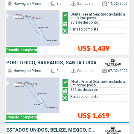
Norwegian Prima
8 d
San Juan
14/02/2027
Oferta Free at Sea: tudo incluído a
um ótimo preço
35% de desconto
Pensão completa
US$ 1,439
Pensão completa
PORTO RICO, BARBADOS, SANTA LUCIA
Norwegian Prima
8 d
San Juan
07/02/2027
Oferta Free at Sea: tudo incluído a
um ótimo preço
35% de desconto
Pensão completa
US$ 1,619
Pensão completa
ESTADOS UNIDOS, BELIZE, MÉXICO, COSTA RICA, PANAMÁ, COLOMBIA, ISLAS CAIMÁN