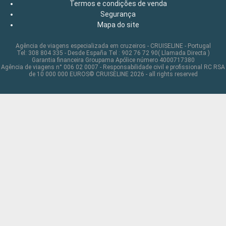
Termos e condições de venda
Segurança
Mapa do site
Agência de viagens especializada em cruzeiros - CRUISELINE - Portugal
Tel: 308 804 335 - Desde España Tel : 902 76 72 90( Llamada Directa )
Garantia financeira Groupama Apólice número 4000717380
Agência de viagens n° 006 02 0007 - Responsabilidade civil e profissional RC RSA
de 10 000 000 EUROS© CRUISELINE 2026 - all rights reserved