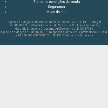
Termos e condições de venda
Segurança
Mapa do site
Agência de viagens especializada em cruzeiros - CRUISELINE - Portugal
Tel: 308 804 335 - Desde España Tel : 902 76 72 90( Llamada Directa )
Garantia financeira Groupama Apólice número 4000717380
Agência de viagens n° 006 02 0007 - Responsabilidade civil e profissional RC RSA
de 10 000 000 EUROS© CRUISELINE 2026 - all rights reserved