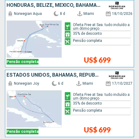
HONDURAS, BELIZE, MÉXICO, BAHAMAS, ESTADOS UNIDOS
Norwegian Aqua
8 d
Miami
18/10/2026
Oferta Free at Sea: tudo incluído a
um ótimo preço
35% de desconto
Pensão completa
US$ 699
Pensão completa
ESTADOS UNIDOS, BAHAMAS, REPUBLICA DOMINICANA
Norwegian Joy
6 d
Miami
17/10/2027
Oferta Free at Sea: tudo incluído a
um ótimo preço
35% de desconto
Pensão completa
US$ 699
Pensão completa