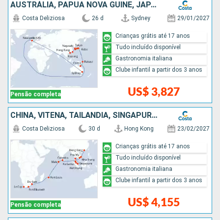
AUSTRÁLIA, PAPUA NOVA GUINÉ, JAPÃO, TAIWAN, CHINA
Costa Deliziosa
26 d
Sydney
29/01/2027
Crianças grátis até 17 anos
Tudo incluído disponível
Gastronomia italiana
Clube infantil a partir dos 3 anos
US$ 3,827
Pensão completa
CHINA, VITENÃ, TAILÃNDIA, SINGAPURA, MALÁSIA, SRI LANKA, MAURICE, AFRICA DO SUL
Costa Deliziosa
30 d
Hong Kong
23/02/2027
Crianças grátis até 17 anos
Tudo incluído disponível
Gastronomia italiana
Clube infantil a partir dos 3 anos
US$ 4,155
Pensão completa