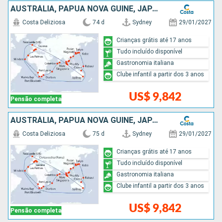
AUSTRÁLIA, PAPUA NOVA GUINÉ, JAPÃO, TAIWAN, CHINA, VITENÃ, TAILÃNDIA, SINGAPURA, MALÁSIA, SRI LANKA, MAURICE, AFRICA DO SUL, NAMIBIA, CABO VERDE, ESPANHA, FRANCIA, ITÁLIA
Costa Deliziosa
74 d
Sydney
29/01/2027
Crianças grátis até 17 anos
Tudo incluído disponível
Gastronomia italiana
Clube infantil a partir dos 3 anos
US$ 9,842
Pensão completa
AUSTRÁLIA, PAPUA NOVA GUINÉ, JAPÃO, TAIWAN, CHINA, VITENÃ, TAILÃNDIA, SINGAPURA, MALÁSIA, SRI LANKA, MAURICE, AFRICA DO SUL, NAMIBIA, CABO VERDE, ESPANHA, FRANCIA, ITÁLIA
Costa Deliziosa
75 d
Sydney
29/01/2027
Crianças grátis até 17 anos
Tudo incluído disponível
Gastronomia italiana
Clube infantil a partir dos 3 anos
US$ 9,842
Pensão completa