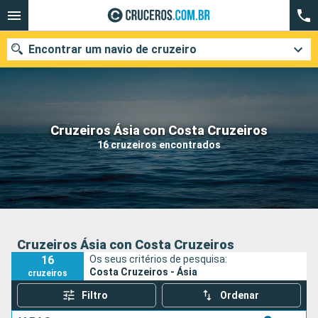
Encontrar um navio de cruzeiro
Quando ir?
Cruzeiros Ásia con Costa Cruzeiros
16 cruzeiros encontrados
Data de partida
Cidades
Companhias
Pesquisar
Cruzeiros Ásia con Costa Cruzeiros
16
Os seus critérios de pesquisa:
Costa Cruzeiros - Ásia
cruzeiros
Filtro
Ordenar