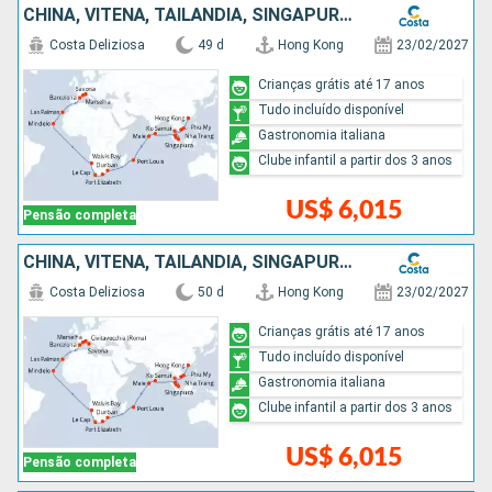
CHINA, VITENÃ, TAILÃNDIA, SINGAPURA, MALÁSIA, SRI LANKA, MAURICE, AFRICA DO SUL, NAMIBIA, CABO VERDE, ESPANHA, FRANCIA, ITÁLIA
Costa Deliziosa
49 d
Hong Kong
23/02/2027
Crianças grátis até 17 anos
Tudo incluído disponível
Gastronomia italiana
Clube infantil a partir dos 3 anos
US$ 6,015
Pensão completa
CHINA, VITENÃ, TAILÃNDIA, SINGAPURA, MALÁSIA, SRI LANKA, MAURICE, AFRICA DO SUL, NAMIBIA, CABO VERDE, ESPANHA, FRANCIA, ITÁLIA
Costa Deliziosa
50 d
Hong Kong
23/02/2027
Crianças grátis até 17 anos
Tudo incluído disponível
Gastronomia italiana
Clube infantil a partir dos 3 anos
US$ 6,015
Pensão completa