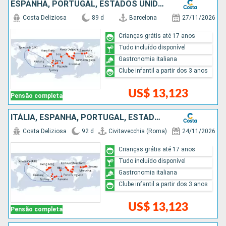
ESPANHA, PORTUGAL, ESTADOS UNIDOS, BAHAMAS, PANAMÁ, COSTA RICA, GUATEMALA, MÉXICO, FRANCIA, FIDJI (ILHAS), NOVA CALEDÔNIA, AUSTRÁLIA, PAPUA NOVA GUINÉ, JAPÃO, TAIWAN, CHINA
Costa Deliziosa
89 d
Barcelona
27/11/2026
Crianças grátis até 17 anos
Tudo incluído disponível
Gastronomia italiana
Clube infantil a partir dos 3 anos
US$ 13,123
Pensão completa
ITÁLIA, ESPANHA, PORTUGAL, ESTADOS UNIDOS, BAHAMAS, PANAMÁ, COSTA RICA, GUATEMALA, MÉXICO, FRANCIA, FIDJI (ILHAS), NOVA CALEDÔNIA, AUSTRÁLIA, PAPUA NOVA GUINÉ, JAPÃO, TAIWAN, CHINA
Costa Deliziosa
92 d
Civitavecchia (Roma)
24/11/2026
Crianças grátis até 17 anos
Tudo incluído disponível
Gastronomia italiana
Clube infantil a partir dos 3 anos
US$ 13,123
Pensão completa