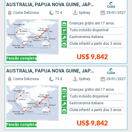
AUSTRÁLIA, PAPUA NOVA GUINÉ, JAPÃO, TAIWAN, CHINA, VITENÃ, TAILÃNDIA, SINGAPURA, MALÁSIA, SRI LANKA, MAURICE, AFRICA DO SUL, NAMIBIA, CABO VERDE, ESPANHA
Costa Deliziosa
72 d
Sydney
29/01/2027
Crianças grátis até 17 anos
Tudo incluído disponível
Gastronomia italiana
Clube infantil a partir dos 3 anos
US$ 9,842
Pensão completa
AUSTRÁLIA, PAPUA NOVA GUINÉ, JAPÃO, TAIWAN, CHINA, VITENÃ, TAILÃNDIA, SINGAPURA, MALÁSIA, SRI LANKA, MAURICE, AFRICA DO SUL, NAMIBIA, CABO VERDE, ESPANHA, FRANCIA
Costa Deliziosa
73 d
Sydney
29/01/2027
Crianças grátis até 17 anos
Tudo incluído disponível
Gastronomia italiana
Clube infantil a partir dos 3 anos
US$ 9,842
Pensão completa