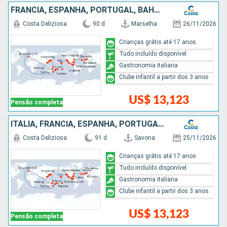
FRANCIA, ESPANHA, PORTUGAL, BAHAMAS, PANAMÁ, COSTA RICA, GUATEMALA, MÉXICO, ESTADOS UNIDOS, FIDJI (ILHAS), NOVA CALEDÔNIA, AUSTRÁLIA, PAPUA NOVA GUINÉ, JAPÃO, TAIWAN, CHINA
Costa Deliziosa
90 d
Marselha
26/11/2026
Crianças grátis até 17 anos
Tudo incluído disponível
Gastronomia italiana
Clube infantil a partir dos 3 anos
US$ 13,123
Pensão completa
ITÁLIA, FRANCIA, ESPANHA, PORTUGAL, BAHAMAS, PANAMÁ, COSTA RICA, GUATEMALA, MÉXICO, ESTADOS UNIDOS, FIDJI (ILHAS), NOVA CALEDÔNIA, AUSTRÁLIA, PAPUA NOVA GUINÉ, JAPÃO, TAIWAN, CHINA
Costa Deliziosa
91 d
Savona
25/11/2026
Crianças grátis até 17 anos
Tudo incluído disponível
Gastronomia italiana
Clube infantil a partir dos 3 anos
US$ 13,123
Pensão completa