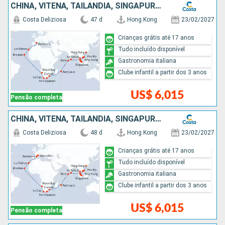
CHINA, VITENÃ, TAILÃNDIA, SINGAPURA, MALÁSIA, SRI LANKA, MAURICE, AFRICA DO SUL, NAMIBIA, CABO VERDE, ESPANHA
Costa Deliziosa
47 d
Hong Kong
23/02/2027
Crianças grátis até 17 anos
Tudo incluído disponível
Gastronomia italiana
Clube infantil a partir dos 3 anos
US$ 6,015
Pensão completa
CHINA, VITENÃ, TAILÃNDIA, SINGAPURA, MALÁSIA, SRI LANKA, MAURICE, AFRICA DO SUL, NAMIBIA, CABO VERDE, ESPANHA, FRANCIA
Costa Deliziosa
48 d
Hong Kong
23/02/2027
Crianças grátis até 17 anos
Tudo incluído disponível
Gastronomia italiana
Clube infantil a partir dos 3 anos
US$ 6,015
Pensão completa