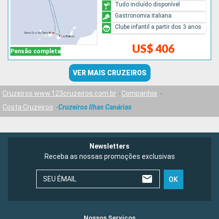
Tudo incluído disponível
Gastronomia italiana
Clube infantil a partir dos 3 anos
US$ 406
Pensão completa
VER MAIS CRUZEIROS
Cruzeiros www.123cruzeiros.com.br
Companhia
Costa Cruzeiros
Cruzeiros Ilhas Canárias
Newsletters
Receba as nossas promoções exclusivas
SEU ÉMAIL
OK
Nossos Serviços