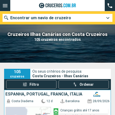
Encontrar um navio de cruzeiro
Cruzeiros Ilhas Canárias con Costa Cruzeiros
105 cruzeiros encontrados
Quando ir?
Data de partida
Cidades
Companhias
105
Os seus critérios de pesquisa:
Costa Cruzeiros - Ilhas Canárias
cruzeiros
Pesquisar
Filtro
Ordenar
ESPANHA, PORTUGAL, FRANCIA, ITÁLIA
Costa Diadema
12 d
Barcelona
28/09/2026
Crianças grátis até 17 anos