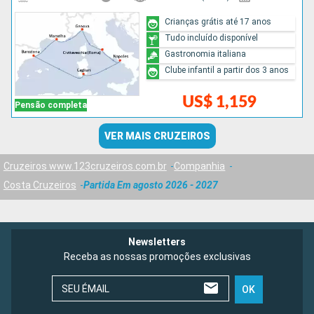
Crianças grátis até 17 anos
Tudo incluído disponível
Gastronomia italiana
Clube infantil a partir dos 3 anos
US$ 1,159
Pensão completa
VER MAIS CRUZEIROS
Cruzeiros www.123cruzeiros.com.br
Companhia
Costa Cruzeiros
Partida Em agosto 2026 - 2027
Newsletters
Receba as nossas promoções exclusivas
SEU ÉMAIL
OK