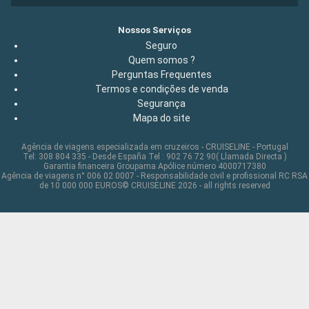
Nossos Serviços
Seguro
Quem somos ?
Perguntas Frequentes
Termos e condições de venda
Segurança
Mapa do site
Agência de viagens especializada em cruzeiros - CRUISELINE - Portugal
Tel: 308 804 335 - Desde España Tel : 902 76 72 90( Llamada Directa )
Garantia financeira Groupama Apólice número 4000717380
Agência de viagens n° 006 02 0007 - Responsabilidade civil e profissional RC RSA
de 10 000 000 EUROS© CRUISELINE 2026 - all rights reserved