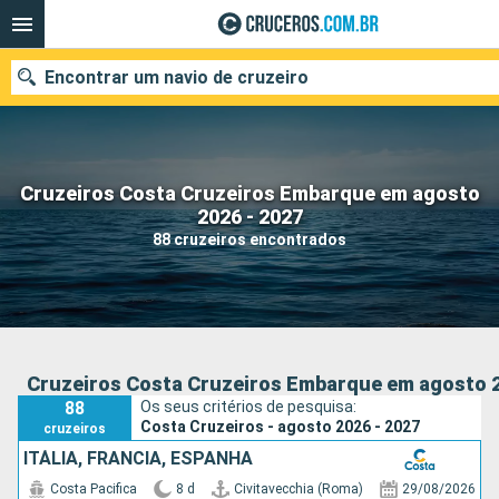
Encontrar um navio de cruzeiro
Cruzeiros Costa Cruzeiros Embarque em agosto
Quando ir?
2026 - 2027
88 cruzeiros encontrados
Data de partida
Cidades
Companhias
Pesquisar
Cruzeiros Costa Cruzeiros Embarque em agosto 2
88
Os seus critérios de pesquisa:
Costa Cruzeiros - agosto 2026 - 2027
cruzeiros
ITÁLIA, FRANCIA, ESPANHA
Costa Pacifica
8 d
Civitavecchia (Roma)
29/08/2026