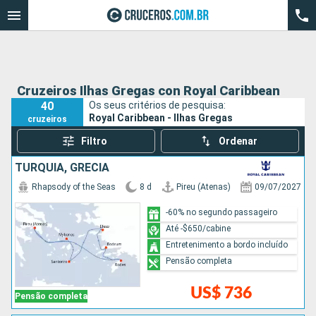
Cruzeiros Ilhas Gregas con Royal Caribbean
40
Os seus critérios de pesquisa:
Royal Caribbean - Ilhas Gregas
cruzeiros
Filtro
Ordenar
TURQUIA, GRÉCIA
Rhapsody of the Seas
8 d
Pireu (Atenas)
09/07/2027
-60% no segundo passageiro
Até -$650/cabine
Entretenimento a bordo incluído
Pensão completa
US$ 736
Pensão completa