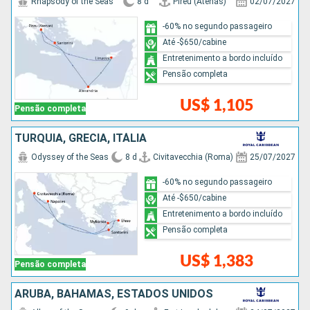
Rhapsody of the Seas
8 d
Pireu (Atenas)
02/07/2027
-60% no segundo passageiro
Até -$650/cabine
Entretenimento a bordo incluído
Pensão completa
US$ 1,105
Pensão completa
TURQUIA, GRÉCIA, ITÁLIA
Odyssey of the Seas
8 d
Civitavecchia (Roma)
25/07/2027
-60% no segundo passageiro
Até -$650/cabine
Entretenimento a bordo incluído
Pensão completa
US$ 1,383
Pensão completa
ARUBA, BAHAMAS, ESTADOS UNIDOS