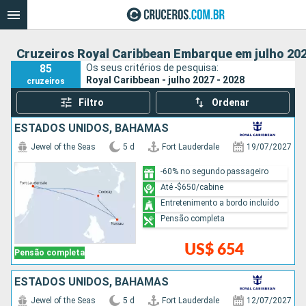
Cruzeiros Royal Caribbean Embarque em julho 202
85
Os seus critérios de pesquisa:
Royal Caribbean - julho 2027 - 2028
cruzeiros
Filtro
Ordenar
ESTADOS UNIDOS, BAHAMAS
Jewel of the Seas
5 d
Fort Lauderdale
19/07/2027
-60% no segundo passageiro
Até -$650/cabine
Entretenimento a bordo incluído
Pensão completa
US$ 654
Pensão completa
ESTADOS UNIDOS, BAHAMAS
Jewel of the Seas
5 d
Fort Lauderdale
12/07/2027