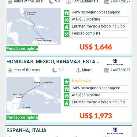
Allure of the Seas
9 d
Fort Lauderdale
24/07/2027
-60% no segundo passageiro
Até -$650/cabine
Entretenimento a bordo incluído
Pensão completa
US$ 1,646
Pensão completa
HONDURAS, MÉXICO, BAHAMAS, ESTADOS UNIDOS
Icon of the seas
8 d
Miami
24/07/2027
Novo navio
-60% no segundo passageiro
Até -$650/cabine
Entretenimento a bordo incluído
US$ 1,973
Pensão completa
ESPANHA, ITÁLIA