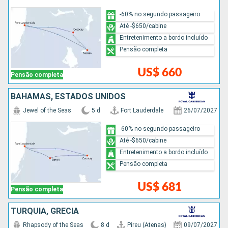
-60% no segundo passageiro
Até -$650/cabine
Entretenimento a bordo incluído
Pensão completa
US$ 660
Pensão completa
BAHAMAS, ESTADOS UNIDOS
Jewel of the Seas
5 d
Fort Lauderdale
26/07/2027
-60% no segundo passageiro
Até -$650/cabine
Entretenimento a bordo incluído
Pensão completa
US$ 681
Pensão completa
TURQUIA, GRÉCIA
Rhapsody of the Seas
8 d
Pireu (Atenas)
09/07/2027