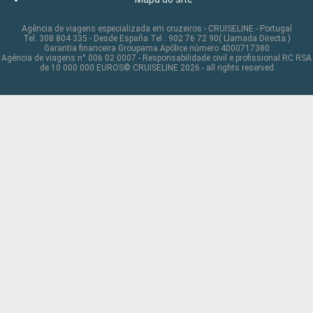
Agência de viagens especializada em cruzeiros - CRUISELINE - Portugal
Tel: 308 804 335 - Desde España Tel : 902 76 72 90( Llamada Directa )
Garantia financeira Groupama Apólice número 4000717380
Agência de viagens n° 006 02 0007 - Responsabilidade civil e profissional RC RSA
de 10 000 000 EUROS© CRUISELINE 2026 - all rights reserved