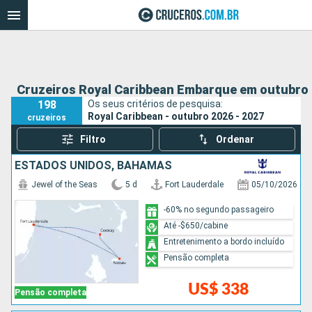
Cruzeiros Royal Caribbean Embarque em outubro 
198
Os seus critérios de pesquisa:
Royal Caribbean - outubro 2026 - 2027
cruzeiros
Filtro
Ordenar
ESTADOS UNIDOS, BAHAMAS
Jewel of the Seas
5 d
Fort Lauderdale
05/10/2026
-60% no segundo passageiro
Até -$650/cabine
Entretenimento a bordo incluído
Pensão completa
US$ 338
Pensão completa