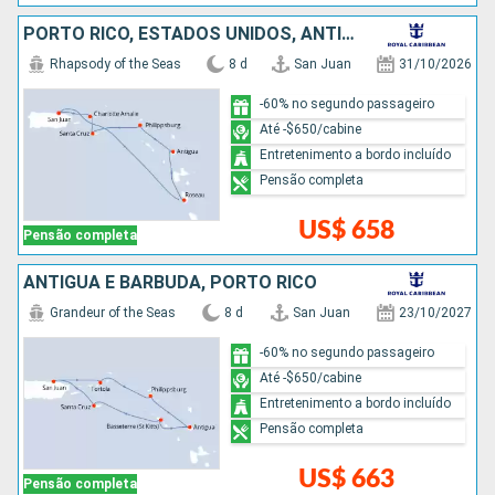
PORTO RICO, ESTADOS UNIDOS, ANTIGUA E BARBUDA, REPUBLICA DOMINICANA
Rhapsody of the Seas
8 d
San Juan
31/10/2026
-60% no segundo passageiro
Até -$650/cabine
Entretenimento a bordo incluído
Pensão completa
US$ 658
Pensão completa
ANTIGUA E BARBUDA, PORTO RICO
Grandeur of the Seas
8 d
San Juan
23/10/2027
-60% no segundo passageiro
Até -$650/cabine
Entretenimento a bordo incluído
Pensão completa
US$ 663
Pensão completa