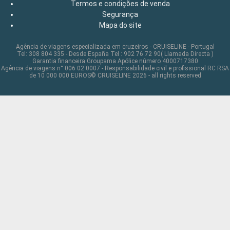
Termos e condições de venda
Segurança
Mapa do site
Agência de viagens especializada em cruzeiros - CRUISELINE - Portugal
Tel: 308 804 335 - Desde España Tel : 902 76 72 90( Llamada Directa )
Garantia financeira Groupama Apólice número 4000717380
Agência de viagens n° 006 02 0007 - Responsabilidade civil e profissional RC RSA
de 10 000 000 EUROS© CRUISELINE 2026 - all rights reserved