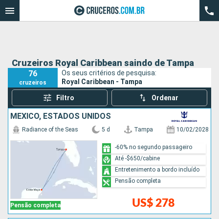
Cruzeiros Royal Caribbean saindo de Tampa
76
Os seus critérios de pesquisa:
Royal Caribbean - Tampa
cruzeiros
Filtro
Ordenar
MÉXICO, ESTADOS UNIDOS
Radiance of the Seas
5 d
Tampa
10/02/2028
-60% no segundo passageiro
Até -$650/cabine
Entretenimento a bordo incluído
Pensão completa
US$ 278
Pensão completa