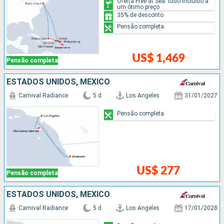
Oferta Free at Sea: tudo incluído a
um ótimo preço
35% de desconto
Pensão completa
US$ 1,469
Pensão completa
ESTADOS UNIDOS, MÉXICO
Carnival Radiance
5 d
Los Angeles
31/01/2027
Pensão completa
US$ 277
Pensão completa
ESTADOS UNIDOS, MÉXICO
Carnival Radiance
5 d
Los Angeles
17/01/2028