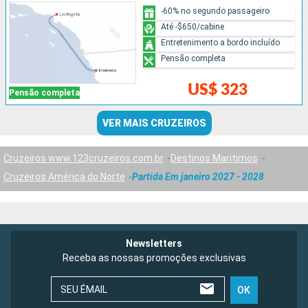
-60% no segundo passageiro
Até -$650/cabine
Entretenimento a bordo incluído
Pensão completa
US$ 323
Pensão completa
VER MAIS CRUZEIROS
Cruzeiros www.123cruzeiros.com.br
Destinos Maritimos
Cruzeiros América do Norte
Partida Em janeiro 2027 - 2028
Newsletters
Receba as nossas promoções exclusivas
SEU ÉMAIL
OK