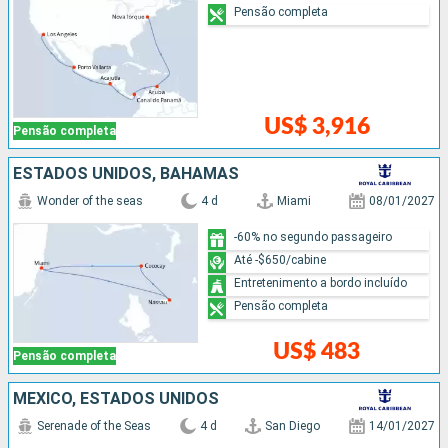
Pensão completa
US$ 3,916
Pensão completa
ESTADOS UNIDOS, BAHAMAS
Wonder of the seas
4 d
Miami
08/01/2027
-60% no segundo passageiro
Até -$650/cabine
Entretenimento a bordo incluído
Pensão completa
US$ 483
Pensão completa
MÉXICO, ESTADOS UNIDOS
Serenade of the Seas
4 d
San Diego
14/01/2027