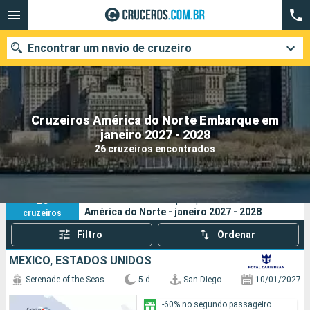
Encontrar um navio de cruzeiro
Cruzeiros América do Norte Embarque em
Quando ir?
janeiro 2027 - 2028
26 cruzeiros encontrados
Data de partida
Cidades
Companhias
26
Os seus critérios de pesquisa:
América do Norte - janeiro 2027 - 2028
cruzeiros
Pesquisar
Filtro
Ordenar
MÉXICO, ESTADOS UNIDOS
Serenade of the Seas
5 d
San Diego
10/01/2027
-60% no segundo passageiro