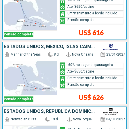
Até -$650/cabine
Entretenimento a bordo incluído
Pensão completa
US$ 616
Pensão completa
ESTADOS UNIDOS, MÉXICO, ISLAS CAIMÁN, JAMAICA
Mariner of the Seas
8 d
Nova Orleans
23/01/2027
-60% no segundo passageiro
Até -$650/cabine
Entretenimento a bordo incluído
Pensão completa
US$ 626
Pensão completa
ESTADOS UNIDOS, REPUBLICA DOMINICANA, PORTO RICO
Norwegian Bliss
13 d
Nova Iorque
04/01/2027