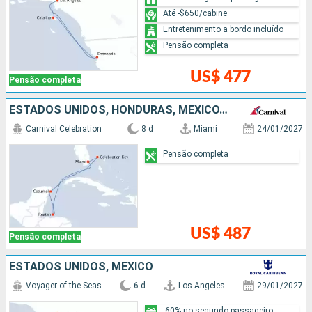
Até -$650/cabine
Entretenimento a bordo incluído
Pensão completa
US$ 477
Pensão completa
ESTADOS UNIDOS, HONDURAS, MÉXICO, BAHAMAS
Carnival Celebration
8 d
Miami
24/01/2027
Pensão completa
US$ 487
Pensão completa
ESTADOS UNIDOS, MÉXICO
Voyager of the Seas
6 d
Los Angeles
29/01/2027
-60% no segundo passageiro