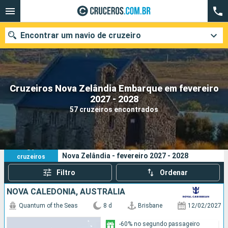
Encontrar um navio de cruzeiro
Cruzeiros Nova Zelândia Embarque em fevereiro
Quando ir?
2027 - 2028
57 cruzeiros encontrados
Data de partida
Cidades
Companhias
57
Os seus critérios de pesquisa:
Nova Zelândia - fevereiro 2027 - 2028
cruzeiros
Pesquisar
Filtro
Ordenar
NOVA CALEDÔNIA, AUSTRÁLIA
Quantum of the Seas
8 d
Brisbane
12/02/2027
-60% no segundo passageiro