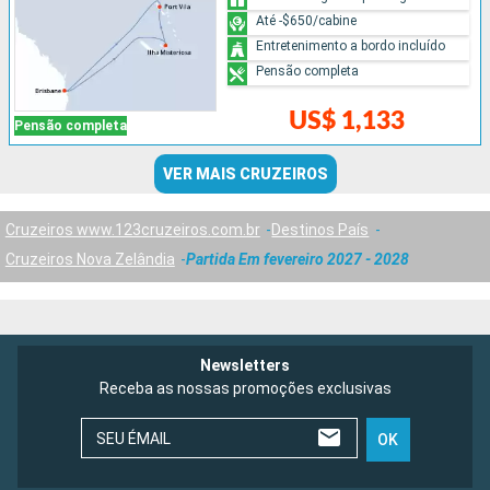
Até -$650/cabine
Entretenimento a bordo incluído
Pensão completa
US$ 1,133
Pensão completa
VER MAIS CRUZEIROS
Cruzeiros www.123cruzeiros.com.br
Destinos País
Cruzeiros Nova Zelândia
Partida Em fevereiro 2027 - 2028
Newsletters
Receba as nossas promoções exclusivas
SEU ÉMAIL
OK