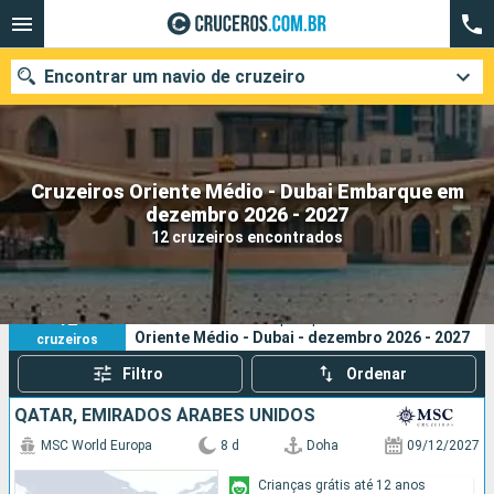
Encontrar um navio de cruzeiro
Cruzeiros Oriente Médio - Dubai Embarque em
Quando ir?
dezembro 2026 - 2027
12 cruzeiros encontrados
Data de partida
Cidades
Companhias
12
Os seus critérios de pesquisa:
Oriente Médio - Dubai - dezembro 2026 - 2027
cruzeiros
Pesquisar
Filtro
Ordenar
QATAR, EMIRADOS ÁRABES UNIDOS
MSC World Europa
8 d
Doha
09/12/2027
Crianças grátis até 12 anos