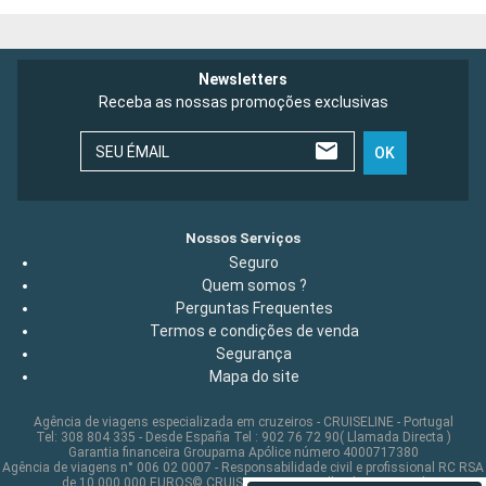
Newsletters
Receba as nossas promoções exclusivas
SEU ÉMAIL
OK
Nossos Serviços
Seguro
Quem somos ?
Perguntas Frequentes
Termos e condições de venda
Segurança
Mapa do site
Agência de viagens especializada em cruzeiros - CRUISELINE - Portugal
Tel: 308 804 335 - Desde España Tel : 902 76 72 90( Llamada Directa )
Garantia financeira Groupama Apólice número 4000717380
Agência de viagens n° 006 02 0007 - Responsabilidade civil e profissional RC RSA
de 10 000 000 EUROS© CRUISELINE 2026 - all rights reserved