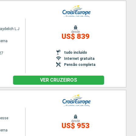
aydelich L.J
desde
US$ 839
terna
tudo incluído
27
Internet gratuita
Pensão completa
VER CRUZEIROS
cesse
desde
US$ 953
terna