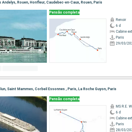
Les Andelys, Rouen, Honfleur, Caudebec-en-Caux, Rouen, Paris
Pensão completa
Renoir
6 d
Cabine ex
Paris
29/03/20
Melun, Saint Mammes, Corbeil Essonnes , Paris, La Roche Guyon, Paris
Pensão completa
MS R.E. W
6 d
Cabine ex
Paris
28/03/20