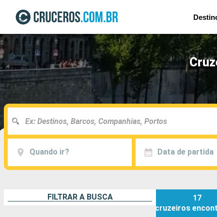
Destin
Cruz
Quando ir?
Data de partida
FILTRAR A BUSCA
17
cruzeiros
encon