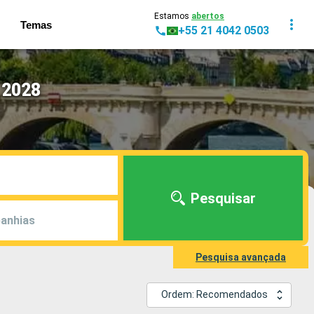
Estamos
abertos
Temas
+55 21 4042 0503
 2028
Pesquisar
anhias
Pesquisa avançada
Ordem: Recomendados