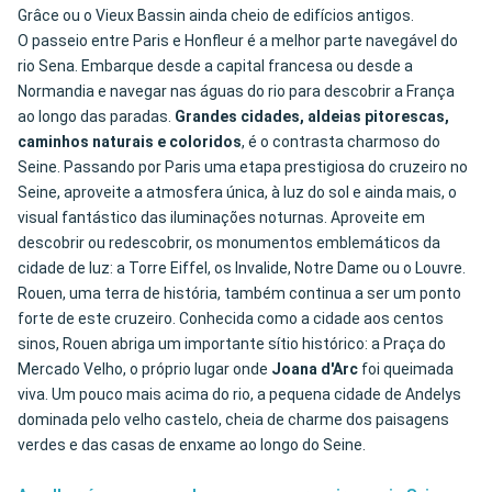
Grâce ou o Vieux Bassin ainda cheio de edifícios antigos.
O passeio entre Paris e Honfleur é a melhor parte navegável do
rio Sena. Embarque desde a capital francesa ou desde a
Normandia e navegar nas águas do rio para descobrir a França
ao longo das paradas.
Grandes cidades, aldeias pitorescas,
caminhos naturais e coloridos
, é o contrasta charmoso do
Seine. Passando por Paris uma etapa prestigiosa do cruzeiro no
Seine, aproveite a atmosfera única, à luz do sol e ainda mais, o
visual fantástico das iluminações noturnas. Aproveite em
descobrir ou redescobrir, os monumentos emblemáticos da
cidade de luz: a Torre Eiffel, os Invalide, Notre Dame ou o Louvre.
Rouen, uma terra de história, também continua a ser um ponto
forte de este cruzeiro. Conhecida como a cidade aos centos
sinos, Rouen abriga um importante sítio histórico: a Praça do
Mercado Velho, o próprio lugar onde
Joana d'Arc
foi queimada
viva. Um pouco mais acima do rio, a pequena cidade de Andelys
dominada pelo velho castelo, cheia de charme dos paisagens
verdes e das casas de enxame ao longo do Seine.