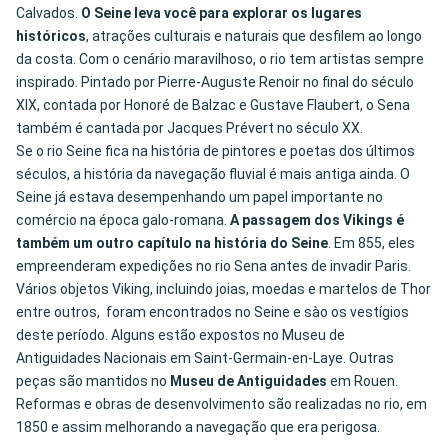
Calvados.
O Seine leva você para explorar os lugares
históricos
, atrações culturais e naturais que desfilem ao longo
da costa. Com o cenário maravilhoso, o rio tem artistas sempre
inspirado. Pintado por Pierre-Auguste Renoir no final do século
XIX, contada por Honoré de Balzac e Gustave Flaubert, o Sena
também é cantada por Jacques Prévert no século XX.
Se o rio Seine fica na história de pintores e poetas dos últimos
séculos, a história da navegação fluvial é mais antiga ainda. O
Seine já estava desempenhando um papel importante no
comércio na época galo-romana.
A passagem dos Vikings é
também um outro capítulo na história do Seine
. Em 855, eles
empreenderam expedições no rio Sena antes de invadir Paris.
Vários objetos Viking, incluindo joias, moedas e martelos de Thor
entre outros, foram encontrados no Seine e sào os vestígios
deste período. Alguns estão expostos no Museu de
Antiguidades Nacionais em Saint-Germain-en-Laye. Outras
peças são mantidos no
Museu de Antiguidades
em Rouen.
Reformas e obras de desenvolvimento são realizadas no rio, em
1850 e assim melhorando a navegação que era perigosa.