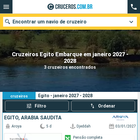
Encontrar um navio de cruzeiro
Cruzeiros Egito Embarque em janeiro 2027 -
Quando ir?
2028
3 cruzeiros encontrados
Data de partida
Cidades
Companhias
3
Os seus critérios de pesquisa:
Egito - janeiro 2027 - 2028
cruzeiros
Pesquisar
Filtro
Ordenar
EGITO, ARABIA SAUDITA
Aroya
5 d
Djeddah
03/01/2027
Pensão completa