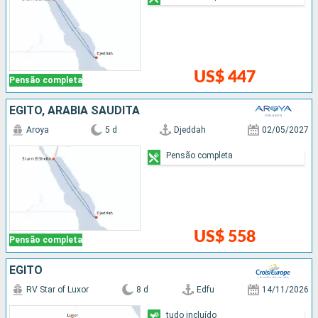
US$ 447
Pensão completa
EGITO, ARABIA SAUDITA
Aroya
5 d
Djeddah
02/05/2027
Pensão completa
US$ 558
Pensão completa
EGITO
RV Star of Luxor
8 d
Edfu
14/11/2026
tudo incluído