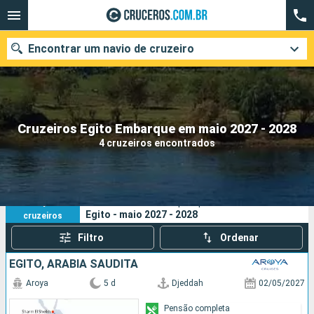
Encontrar um navio de cruzeiro
Quando ir?
Cruzeiros Egito Embarque em maio 2027 - 2028
4 cruzeiros encontrados
Data de partida
Cidades
Companhias
4
Os seus critérios de pesquisa:
Egito - maio 2027 - 2028
cruzeiros
Pesquisar
Filtro
Ordenar
EGITO, ARABIA SAUDITA
Aroya
5 d
Djeddah
02/05/2027
Pensão completa