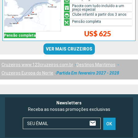
Pacote com tudo incluído a um
preço especial
Clube infantil a partir dos 3 anos
Pensão completa
US$ 625
Pensão completa
VER MAIS CRUZEIROS
Cruzeiros www.123cruzeiros.com.br
Destinos Maritimos
Cruzeiros Europa do Norte
Partida Em fevereiro 2027 - 2028
Newsletters
Receba as nossas promoções exclusivas
SEU ÉMAIL
OK