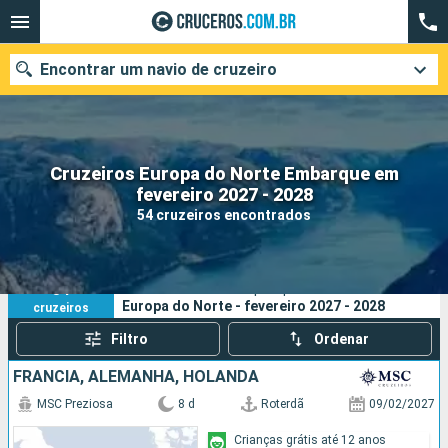
Encontrar um navio de cruzeiro
Cruzeiros Europa do Norte Embarque em
Quando ir?
fevereiro 2027 - 2028
54 cruzeiros encontrados
Data de partida
Cidades
Companhias
54
Os seus critérios de pesquisa:
Europa do Norte - fevereiro 2027 - 2028
cruzeiros
Pesquisar
Filtro
Ordenar
FRANCIA, ALEMANHA, HOLANDA
MSC Preziosa
8 d
Roterdã
09/02/2027
Crianças grátis até 12 anos