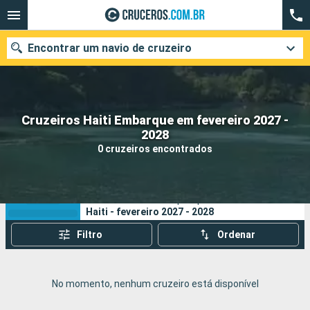
Encontrar um navio de cruzeiro
Cruzeiros Haiti Embarque em fevereiro 2027 -
Quando ir?
2028
0 cruzeiros encontrados
Data de partida
Cidades
Companhias
Os seus critérios de pesquisa:
Haiti - fevereiro 2027 - 2028
Pesquisar
Filtro
Ordenar
No momento, nenhum cruzeiro está disponível