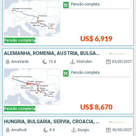
Pensão completa
US$ 6,919
Pensão completa
ALEMANHA, ROMÊNIA, AUSTRIA, BULGÁRIA, SÉRVIA, ESLOVÁQUIA, CROÁCIA, HUNGRIA
AmaVerde
15 d
Vilshofen
03/05/2027
Pensão completa
US$ 8,670
Pensão completa
HUNGRIA, BULGÁRIA, SÉRVIA, CROÁCIA, ROMÊNIA
AmaRudi
8 d
Giurgiu
30/05/2027