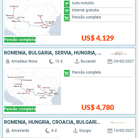
tudo incluído
Internet gratuita
Pensão completa
US$ 4,129
Pensão completa
ROMÊNIA, BULGÁRIA, SÉRVIA, HUNGRIA, ESLOVÁQUIA, AUSTRIA
Amadeus Nova
15 d
Bucarest
29/05/2027
Pensão completa
US$ 4,780
Pensão completa
ROMÊNIA, HUNGRIA, CROÁCIA, BULGÁRIA, SÉRVIA
AmaVerde
8 d
Giurgiu
10/05/2027