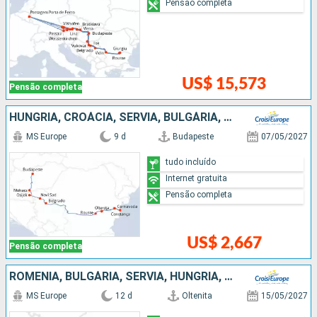
Pensão completa
US$ 15,573
Pensão completa
HUNGRIA, CROÁCIA, SÉRVIA, BULGÁRIA, ROMÊNIA
MS Europe
9 d
Budapeste
07/05/2027
tudo incluído
Internet gratuita
Pensão completa
US$ 2,667
Pensão completa
ROMÊNIA, BULGÁRIA, SÉRVIA, HUNGRIA, ESLOVÁQUIA, AUSTRIA
MS Europe
12 d
Oltenita
15/05/2027