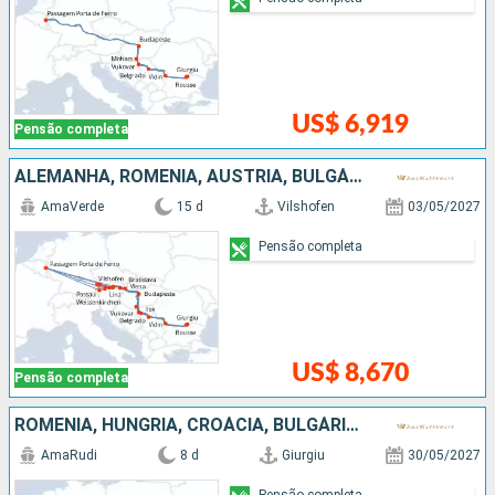
US$ 6,919
Pensão completa
ALEMANHA, ROMÊNIA, AUSTRIA, BULGÁRIA, SÉRVIA, ESLOVÁQUIA, CROÁCIA, HUNGRIA
AmaVerde
15 d
Vilshofen
03/05/2027
Pensão completa
US$ 8,670
Pensão completa
ROMÊNIA, HUNGRIA, CROÁCIA, BULGÁRIA, SÉRVIA
AmaRudi
8 d
Giurgiu
30/05/2027
Pensão completa