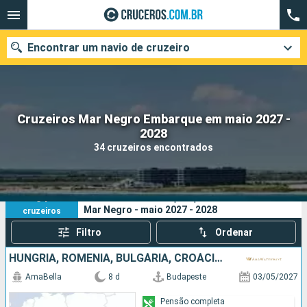
Encontrar um navio de cruzeiro
Cruzeiros Mar Negro Embarque em maio 2027 -
Quando ir?
2028
34 cruzeiros encontrados
Data de partida
Cidades
Companhias
34
Os seus critérios de pesquisa:
Mar Negro - maio 2027 - 2028
cruzeiros
Pesquisar
Filtro
Ordenar
HUNGRIA, ROMÊNIA, BULGÁRIA, CROÁCIA, SÉRVIA
AmaBella
8 d
Budapeste
03/05/2027
Pensão completa