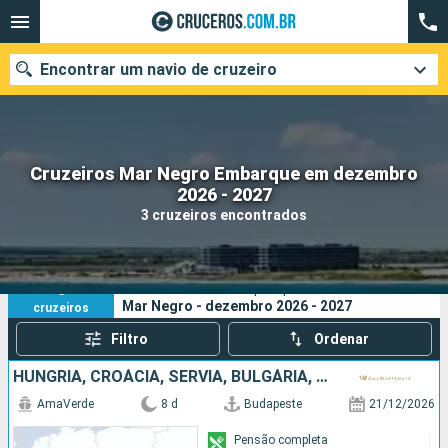
Encontrar um navio de cruzeiro
Cruzeiros Mar Negro Embarque em dezembro
Quando ir?
2026 - 2027
3 cruzeiros encontrados
Data de partida
Cidades
Companhias
3
Os seus critérios de pesquisa:
Mar Negro - dezembro 2026 - 2027
cruzeiros
Pesquisar
Filtro
Ordenar
HUNGRIA, CROÁCIA, SÉRVIA, BULGÁRIA, ROMÊNIA
AmaVerde
8 d
Budapeste
21/12/2026
Pensão completa