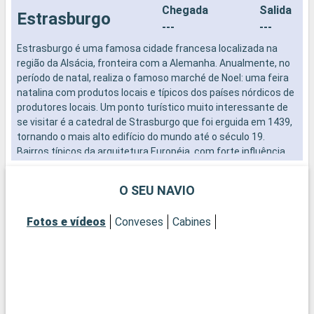
Chegada
Salida
Estrasburgo
---
---
Estrasburgo é uma famosa cidade francesa localizada na
região da Alsácia, fronteira com a Alemanha. Anualmente, no
período de natal, realiza o famoso marché de Noel: uma feira
natalina com produtos locais e típicos dos países nórdicos de
produtores locais. Um ponto turístico muito interessante de
se visitar é a catedral de Strasburgo que foi erguida em 1439,
tornando o mais alto edifício do mundo até o século 19.
Bairros típicos da arquitetura Européia, com forte influência
alemã povoam toda a cidade.
Chegada
Salida
O SEU NAVIO
18:00
---
Fotos e vídeos
Conveses
Cabines