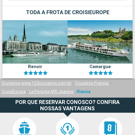
TODA A FROTA DE CROISIEUROPE
Renoir
Camargue
Cruzeiros www.123cruzeiros.com.br
Cruzeiros Francia
CroisiEurope
La Peniche MS Jeanine
Francia
POR QUE RESERVAR CONOSCO? CONFIRA
NOSSAS VANTAGENS