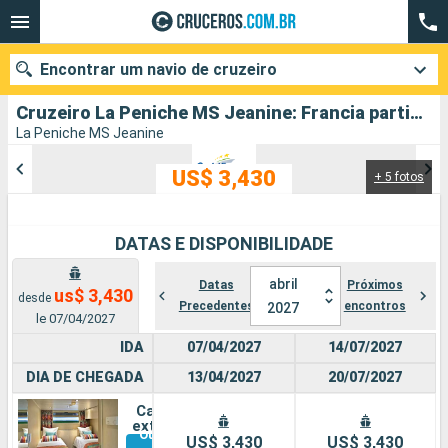
Encontrar um navio de cruzeiro
Cruzeiro La Peniche MS Jeanine: Francia partindo de Estrasburgo
La Peniche MS Jeanine
US$ 3,430
+ 5 fotos
Quando ir?
Data de partida
DATAS E DISPONIBILIDADE
Cidades
Companhias
abril
Datas
Próximos
us$ 3,430
desde
Precedentes
encontros
2027
Pesquisar
le 07/04/2027
IDA
07/04/2027
14/07/2027
DIA DE CHEGADA
13/04/2027
20/07/2027
Cabine
externa
Outras
US$ 3,430
US$ 3,430