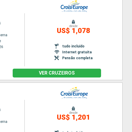
i
desde
US$ 1,078
terna
e
tudo incluído
26
Internet gratuita
Pensão completa
VER CRUZEIROS
i
desde
US$ 1,201
terna