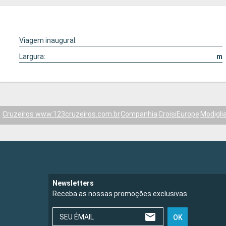
Viagem inaugural:
Largura:
m
Cruzeiros www.123cruzeiros.com.br
Companhia
CroisiEurope
Modiglia
Newsletters
Receba as nossas promoções exclusivas
SEU ÉMAIL
OK