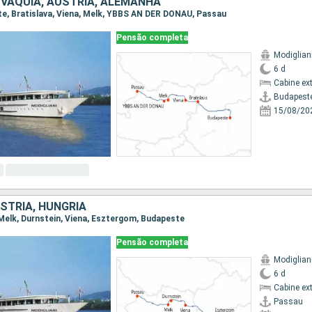
OVÁQUIA, AUSTRIA, ALEMANHA
ste, Bratislava, Viena, Melk, YBBS AN DER DONAU, Passau
Pensão completa
Modiglian
6 d
Cabine ex
Budapest
15/08/20
STRIA, HUNGRIA
, Melk, Durnstein, Viena, Esztergom, Budapeste
Pensão completa
Modiglian
6 d
Cabine ex
Passau