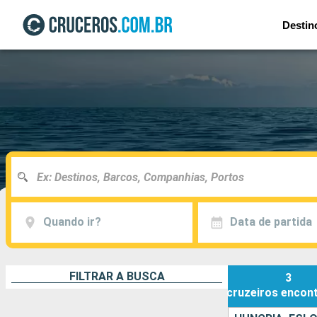
Destin
Quando ir?
Data de partida
FILTRAR A BUSCA
3
cruzeiros
encon