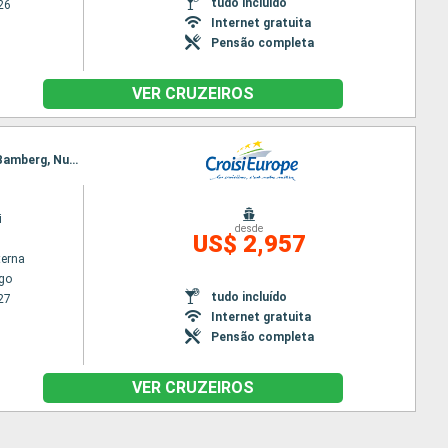
tudo incluído
26
Internet gratuita
Pensão completa
VER CRUZEIROS
Itinerário : Estrasburgo, , Frankfurt, Miltenberg, Wertheim, Karlstadt, Wurtzbourg, Schweinfurt, Bamberg, Nurembergue, Muhlhausen, Kelheim, Regensburgo, Passau, Melk, Durnstein, Viena, Esztergom, Budapeste
i
desde
US$ 2,957
terna
go
tudo incluído
27
Internet gratuita
Pensão completa
VER CRUZEIROS