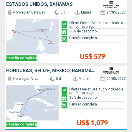
ESTADOS UNIDOS, BAHAMAS
Norwegian Getaway
5 d
Miami
24/05/2027
Oferta Free at Sea: tudo incluído a
um ótimo preço
35% de desconto
Pensão completa
US$ 579
Pensão completa
HONDURAS, BELIZE, MÉXICO, BAHAMAS, ESTADOS UNIDOS
Norwegian Viva
8 d
Miami
02/05/2027
Oferta Free at Sea: tudo incluído a
um ótimo preço
35% de desconto
Pensão completa
US$ 1,079
Pensão completa