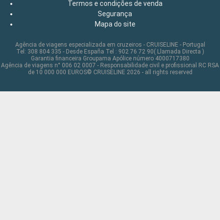
Termos e condições de venda
Segurança
Mapa do site
Agência de viagens especializada em cruzeiros - CRUISELINE - Portugal
Tel: 308 804 335 - Desde España Tel : 902 76 72 90( Llamada Directa )
Garantia financeira Groupama Apólice número 4000717380
Agência de viagens n° 006 02 0007 - Responsabilidade civil e profissional RC RSA
de 10 000 000 EUROS© CRUISELINE 2026 - all rights reserved