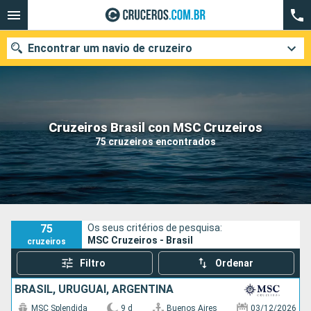
Encontrar um navio de cruzeiro
Quando ir?
Cruzeiros Brasil con MSC Cruzeiros
75 cruzeiros encontrados
Data de partida
Cidades
Companhias
Pesquisar
75
Os seus critérios de pesquisa:
MSC Cruzeiros - Brasil
cruzeiros
Filtro
Ordenar
BRASIL, URUGUAI, ARGENTINA
MSC Splendida
9 d
Buenos Aires
03/12/2026