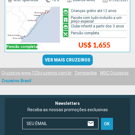
MSC Splendida
10 d
Buenos Aires
01/02/2027
Crianças grátis até 12 anos
Pacote com tudo incluído a um
preço especial
Clube infantil a partir dos 3 anos
Pensão completa
US$ 1,655
Pensão completa
VER MAIS CRUZEIROS
Cruzeiros www.123cruzeiros.com.br
Companhia
MSC Cruzeiros
Cruzeiros Brasil
Newsletters
Receba as nossas promoções exclusivas
SEU ÉMAIL
OK