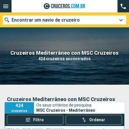
Encontrar um navio de cruzeiro
Quando ir?
Cruzeiros Mediterrâneo con MSC Cruzeiros
424 cruzeiros encontrados
Data de partida
Cidades
Companhias
Pesquisar
Cruzeiros Mediterrâneo con MSC Cruzeiros
424
Os seus critérios de pesquisa:
MSC Cruzeiros - Mediterrâneo
cruzeiros
Filtro
Ordenar