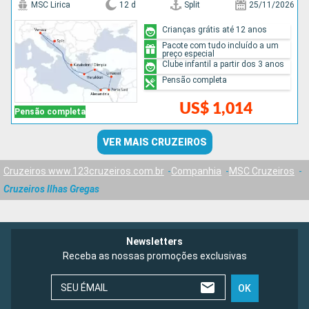
MSC Lirica
12 d
Split
25/11/2026
Crianças grátis até 12 anos
Pacote com tudo incluído a um
preço especial
Clube infantil a partir dos 3 anos
Pensão completa
US$ 1,014
Pensão completa
VER MAIS CRUZEIROS
Cruzeiros www.123cruzeiros.com.br
Companhia
MSC Cruzeiros
Cruzeiros Ilhas Gregas
Newsletters
Receba as nossas promoções exclusivas
SEU ÉMAIL
OK