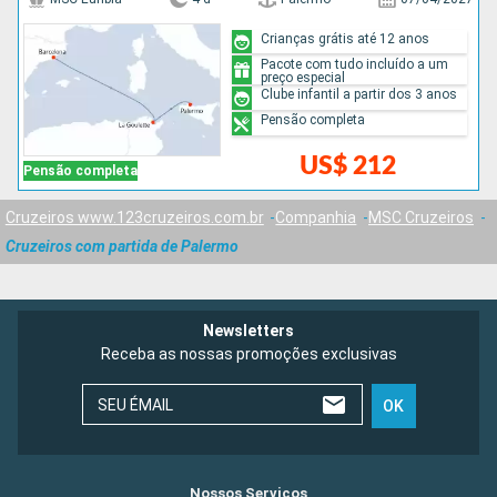
Crianças grátis até 12 anos
Pacote com tudo incluído a um
preço especial
Clube infantil a partir dos 3 anos
Pensão completa
US$ 212
Pensão completa
Cruzeiros www.123cruzeiros.com.br
Companhia
MSC Cruzeiros
Cruzeiros com partida de Palermo
Newsletters
Receba as nossas promoções exclusivas
SEU ÉMAIL
OK
Nossos Serviços