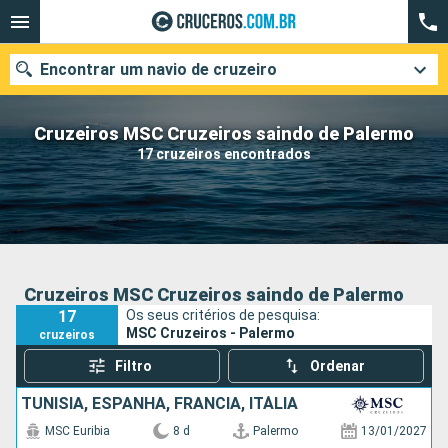
Encontrar um navio de cruzeiro
Cruzeiros MSC Cruzeiros saindo de Palermo
17 cruzeiros encontrados
Quando ir?
Data de partida
Cidades
Companhias
Cruzeiros MSC Cruzeiros saindo de Palermo
17
Os seus critérios de pesquisa:
Pesquisar
MSC Cruzeiros - Palermo
cruzeiros
Filtro
Ordenar
TUNÍSIA, ESPANHA, FRANCIA, ITÁLIA
MSC Euribia
8 d
Palermo
13/01/2027