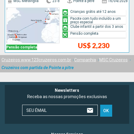
MSC Meraviglia
23 d
Pointe a pitre
16/04/2028
Crianças grátis até 12 anos
Pacote com tudo incluído a um
preço especial
Clube infantil a partir dos 3 anos
Pensão completa
US$ 2,230
Pensão completa
Cruzeiros www.123cruzeiros.com.br
Companhia
MSC Cruzeiros
Cruzeiros com partida de Pointe a pitre
Newsletters
Receba as nossas promoções exclusivas
SEU ÉMAIL
OK