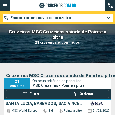
Encontrar um navio de cruzeiro
Cruzeiros MSC Cruzeiros saindo de Pointe a
pitre
21 cruzeiros encontrados
Quando ir?
Data de partida
Cidades
Companhias
Cruzeiros MSC Cruzeiros saindo de Pointe a pitr
21
Os seus critérios de pesquisa:
Pesquisar
MSC Cruzeiros - Pointe a pitre
cruzeiros
Filtro
Ordenar
SANTA LUCIA, BARBADOS, SÃO VINCENTE E GRANADINAS, GRENADA
MSC World Europa
8 d
Pointe a pitre
21/02/2027