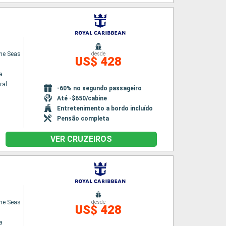
he Seas
desde
US$ 428
a
ral
-60% no segundo passageiro
Até -$650/cabine
Entretenimento a bordo incluído
Pensão completa
VER CRUZEIROS
he Seas
desde
US$ 428
a