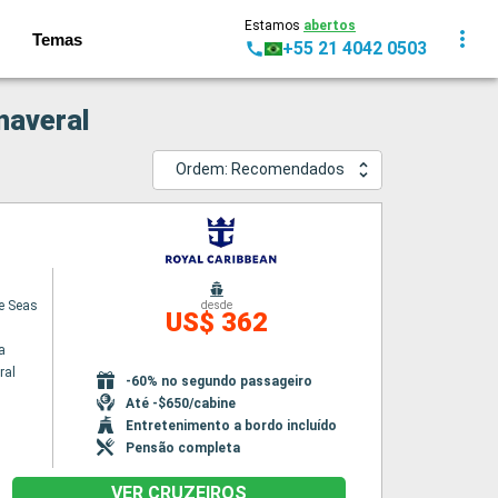
Estamos
abertos
Temas
+55 21 4042 0503
naveral
Ordem: Recomendados
he Seas
desde
US$ 362
a
ral
-60% no segundo passageiro
Até -$650/cabine
Entretenimento a bordo incluído
Pensão completa
VER CRUZEIROS