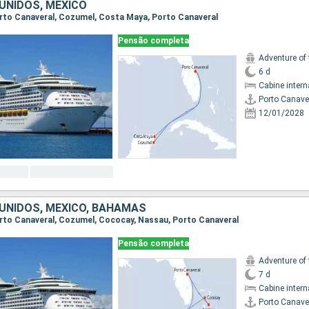
UNIDOS, MÉXICO
Porto Canaveral, Cozumel, Costa Maya, Porto Canaveral
Pensão completa
Adventure of
6 d
Cabine intern
Porto Canave
12/01/2028
UNIDOS, MÉXICO, BAHAMAS
Porto Canaveral, Cozumel, Cococay, Nassau, Porto Canaveral
Pensão completa
Adventure of
7 d
Cabine intern
Porto Canave