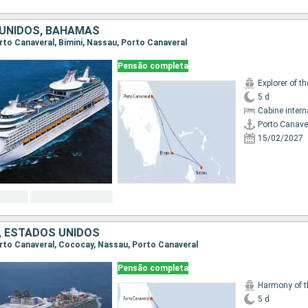
UNIDOS, BAHAMAS
Porto Canaveral, Bimini, Nassau, Porto Canaveral
Pensão completa
Explorer of t
5 d
Cabine intern
Porto Canave
15/02/2027
 ESTADOS UNIDOS
Porto Canaveral, Cococay, Nassau, Porto Canaveral
Pensão completa
Harmony of t
5 d