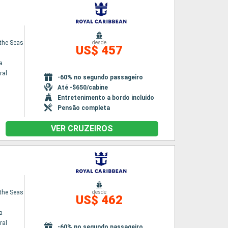
 the Seas
desde
US$ 457
a
ral
-60% no segundo passageiro
Até -$650/cabine
Entretenimento a bordo incluído
Pensão completa
VER CRUZEIROS
 the Seas
desde
US$ 462
a
ral
-60% no segundo passageiro