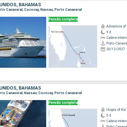
UNIDOS, BAHAMAS
Porto Canaveral, Cococay, Nassau, Porto Canaveral
Pensão completa
Adventure of
5 d
Cabine intern
Porto Canave
20/12/2027
UNIDOS, BAHAMAS
Porto Canaveral, Nassau, Cococay, Porto Canaveral
Pensão completa
Utopia of the
5 d
Cabine intern
Porto Canave