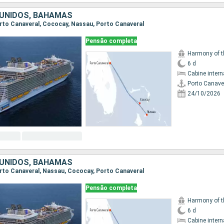
UNIDOS, BAHAMAS
Porto Canaveral, Cococay, Nassau, Porto Canaveral
Pensão completa
Harmony of t
6 d
Cabine intern
Porto Canave
24/10/2026
UNIDOS, BAHAMAS
Porto Canaveral, Nassau, Cococay, Porto Canaveral
Pensão completa
Harmony of t
6 d
Cabine intern