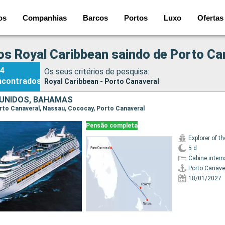
os
Companhias
Barcos
Portos
Luxo
Ofertas
os Royal Caribbean saindo de Porto Ca
4
Os seus critérios de pesquisa:
ncontrados
Royal Caribbean - Porto Canaveral
UNIDOS, BAHAMAS
Porto Canaveral, Nassau, Cococay, Porto Canaveral
Pensão completa
Explorer of t
5 d
Cabine intern
Porto Canave
18/01/2027