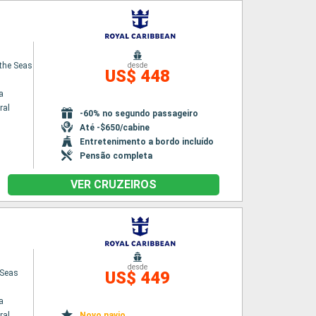
 the Seas
desde
US$ 448
a
ral
-60% no segundo passageiro
Até -$650/cabine
Entretenimento a bordo incluído
Pensão completa
VER CRUZEIROS
desde
 Seas
US$ 449
a
ral
Novo navio