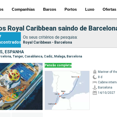
os
Companhias
Barcos
Portos
Luxo
Ofertas
os Royal Caribbean saindo de Barcelon
7
Os seus critérios de pesquisa:
ncontrados
Royal Caribbean - Barcelona
S, ESPANHA
Barcelona, Tanger, Casablanca, Cadiz, Malaga, Barcelona
Pensão completa
Mariner of th
8 d
Cabine intern
Barcelona
14/10/2027