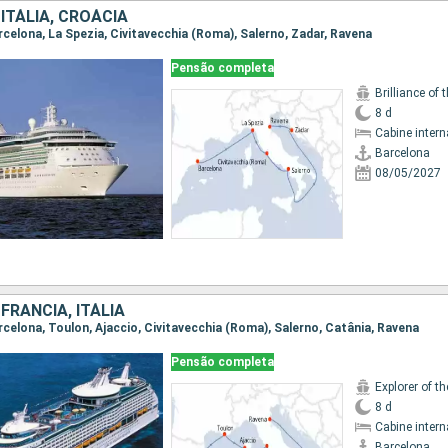
ITÁLIA, CROÁCIA
arcelona, La Spezia, Civitavecchia (Roma), Salerno, Zadar, Ravena
Pensão completa
Brilliance of 
8 d
Cabine intern
Barcelona
08/05/2027
FRANCIA, ITÁLIA
arcelona, Toulon, Ajaccio, Civitavecchia (Roma), Salerno, Catânia, Ravena
Pensão completa
Explorer of t
8 d
Cabine intern
Barcelona