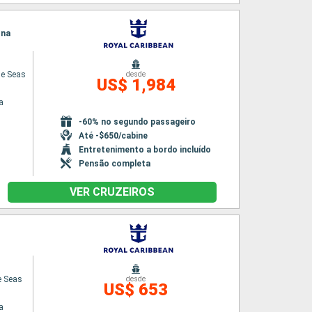
ona
he Seas
desde
US$ 1,984
a
-60% no segundo passageiro
Até -$650/cabine
Entretenimento a bordo incluído
Pensão completa
VER CRUZEIROS
e Seas
desde
US$ 653
a