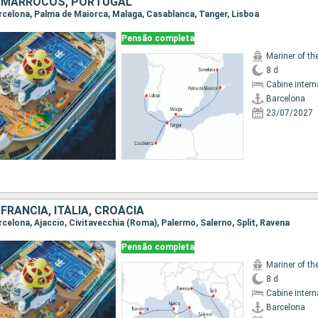
 MARROCOS, PORTUGAL
Barcelona, Palma de Maiorca, Malaga, Casablanca, Tanger, Lisboa
Pensão completa
Mariner of th
8 d
Cabine intern
Barcelona
23/07/2027
FRANCIA, ITÁLIA, CROÁCIA
arcelona, Ajaccio, Civitavecchia (Roma), Palermo, Salerno, Split, Ravena
Pensão completa
Mariner of th
8 d
Cabine intern
Barcelona