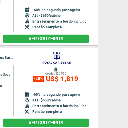
a
-60% no segundo passageiro
Até -$650/cabine
Entretenimento a bordo incluído
Pensão completa
VER CRUZEIROS
Itinerário : Barcelona, Palma de Maiorca, Marselha, La Spezia, Civitavecchia (Roma), Napoles, Barcelona
desde
US$ 2,536
he Seas
US$ 1,819
-28%
na
-60% no segundo passageiro
Até -$650/cabine
Entretenimento a bordo incluído
Pensão completa
VER CRUZEIROS