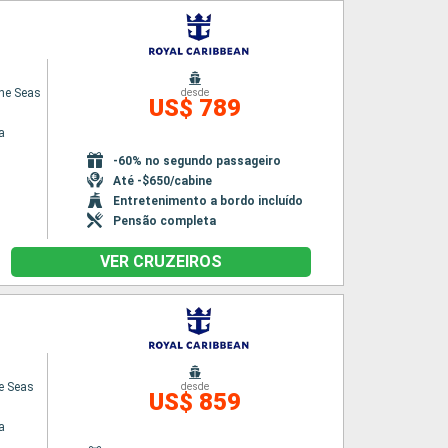
the Seas
desde
US$ 789
a
-60% no segundo passageiro
Até -$650/cabine
Entretenimento a bordo incluído
Pensão completa
VER CRUZEIROS
he Seas
desde
US$ 859
a