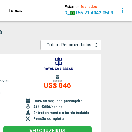
Estamos
fechados
Temas
+55 21 4042 0503
a
Ordem: Recomendados
e Seas
desde
US$ 846
a
-60% no segundo passageiro
Até -$650/cabine
Entretenimento a bordo incluído
Pensão completa
VER CRUZEIROS