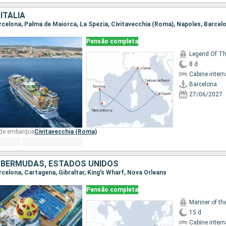
ITÁLIA
Barcelona, Palma de Maiorca, La Spezia, Civitavecchia (Roma), Napoles, Barcel
Pensão completa
Legend Of T
8 d
Cabine intern
Barcelona
27/06/2027
 de embarque
Civitavecchia (Roma)
 BERMUDAS, ESTADOS UNIDOS
arcelona, Cartagena, Gibraltar, King's Wharf, Nova Orleans
Pensão completa
Mariner of th
15 d
Cabine intern