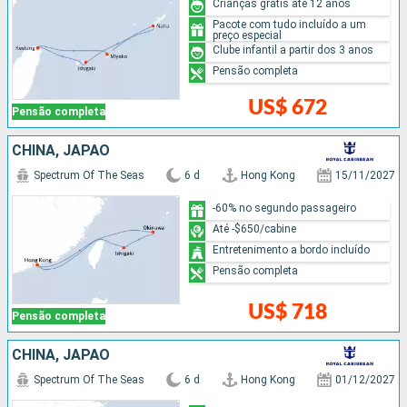
Crianças grátis até 12 anos
Pacote com tudo incluído a um
preço especial
Clube infantil a partir dos 3 anos
Pensão completa
US$ 672
Pensão completa
CHINA, JAPÃO
Spectrum Of The Seas
6 d
Hong Kong
15/11/2027
-60% no segundo passageiro
Até -$650/cabine
Entretenimento a bordo incluído
Pensão completa
US$ 718
Pensão completa
CHINA, JAPÃO
Spectrum Of The Seas
6 d
Hong Kong
01/12/2027