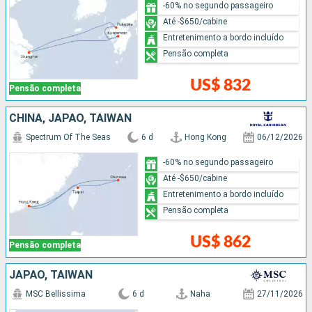
-60% no segundo passageiro
Até -$650/cabine
Entretenimento a bordo incluído
Pensão completa
US$ 832
Pensão completa
CHINA, JAPÃO, TAIWAN
Spectrum Of The Seas
6 d
Hong Kong
06/12/2026
-60% no segundo passageiro
Até -$650/cabine
Entretenimento a bordo incluído
Pensão completa
US$ 862
Pensão completa
JAPÃO, TAIWAN
MSC Bellissima
6 d
Naha
27/11/2026