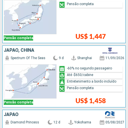
Pensão completa
US$ 1,447
Pensão completa
JAPÃO, CHINA
Spectrum Of The Seas
9 d
Shanghai
11/09/2026
-60% no segundo passageiro
Até -$650/cabine
Entretenimento a bordo incluído
Pensão completa
US$ 1,458
Pensão completa
JAPÃO
Diamond Princess
12 d
Yokohama
05/08/2027