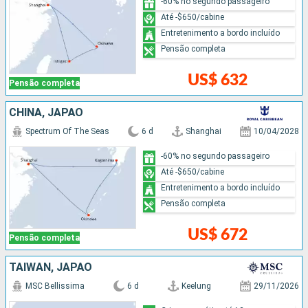
-60% no segundo passageiro
Até -$650/cabine
Entretenimento a bordo incluído
Pensão completa
US$ 632
Pensão completa
CHINA, JAPÃO
Spectrum Of The Seas
6 d
Shanghai
10/04/2028
-60% no segundo passageiro
Até -$650/cabine
Entretenimento a bordo incluído
Pensão completa
US$ 672
Pensão completa
TAIWAN, JAPÃO
MSC Bellissima
6 d
Keelung
29/11/2026