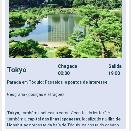
Chegada
Salida
Tokyo
00:00
19:00
Parada em Tóquio: Passeios e pontos de interesse
P
Geografia - posição e atrações
G
Tokyo
, também conhecida como \"capital do leste\", é
também a
capital das ilhas japonesas
, localizado na
ilha de
Honshu
, ao noroeste da baía de Tóquio, na costa do oceano