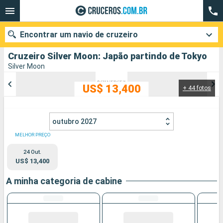
Encontrar um navio de cruzeiro
Cruzeiro Silver Moon: Japão partindo de Tokyo
Silver Moon
US$ 13,400
+ 44 fotos
Quando ir?
Data de partida
outubro 2027
Cidades
Companhias
MELHOR PREÇO
24 Out.
Pesquisar
US$ 13,400
A minha categoria de cabine