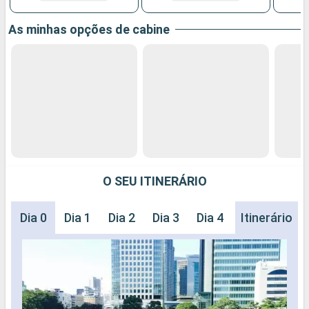
As minhas opções de cabine
O SEU ITINERÁRIO
Dia 0
Dia 1
Dia 2
Dia 3
Dia 4
Dia 5
Itinerário
Dia 