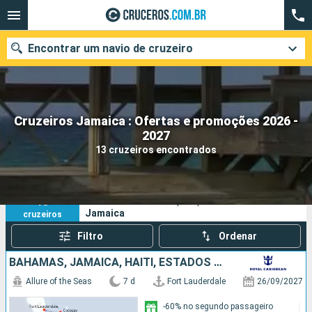
Encontrar um navio de cruzeiro
Cruzeiros Jamaica : Ofertas e promoções 2026 -
Quando ir?
2027
13 cruzeiros encontrados
Data de partida
Cidades
Companhias
13
Os seus critérios de pesquisa:
Jamaica
cruzeiros
Pesquisar
Filtro
Ordenar
BAHAMAS, JAMAICA, HAITI, ESTADOS UNIDOS
Allure of the Seas
7 d
Fort Lauderdale
26/09/2027
-60% no segundo passageiro