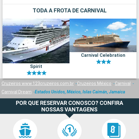
TODA A FROTA DE CARNIVAL
Carnival Celebration
Spirit
Cruzeiros www.123cruzeiros.com.br
Cruzeiros México
Carnival
Carnival Dream
Estados Unidos, México, Islas Caimán, Jamaica
POR QUE RESERVAR CONOSCO? CONFIRA
NOSSAS VANTAGENS