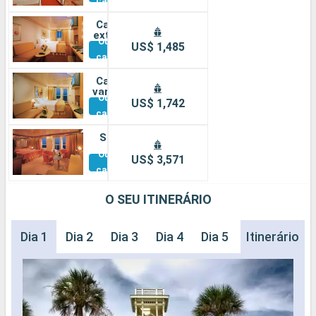
cabines
Cabine
externa
Outras
US$ 1,485
cabines
Cabine
varanda
Outras
US$ 1,742
cabines
Suíte
Outras
US$ 3,571
cabines
O SEU ITINERÁRIO
Dia 1
Dia 2
Dia 3
Dia 4
Dia 5
Dia 6
Itinerário
Dia 