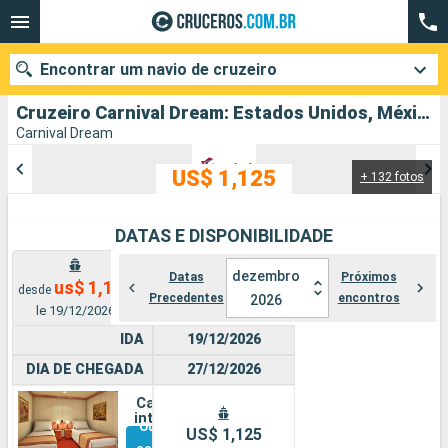
Encontrar um navio de cruzeiro
Cruzeiro Carnival Dream: Estados Unidos, México, Islas Caimán, Jamaica partindo de Galveston
Carnival Dream
US$ 1,125
+ 132 fotos
Quando ir?
Data de partida
DATAS E DISPONIBILIDADE
Cidades
Companhias
dezembro
Datas
Próximos
us$ 1,125
desde
Precedentes
encontros
2026
le 19/12/2026
Pesquisar
IDA
19/12/2026
DIA DE CHEGADA
27/12/2026
Cabine
interna
Outras
US$ 1,125