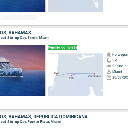
DOS, BAHAMAS
reat Stirrup Cay, Bimini, Miami
Pensão completa
Norwegian
5 d
Cabine in
Miami
20/03/20
OS, BAHAMAS, REPUBLICA DOMINICANA
Great Stirrup Cay, Puerto Plata, Miami