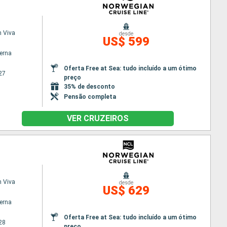
 Viva
desde
US$ 599
terna
Oferta Free at Sea: tudo incluído a um ótimo
27
preço
35% de desconto
Pensão completa
VER CRUZEIROS
 Viva
desde
US$ 629
terna
Oferta Free at Sea: tudo incluído a um ótimo
28
preço