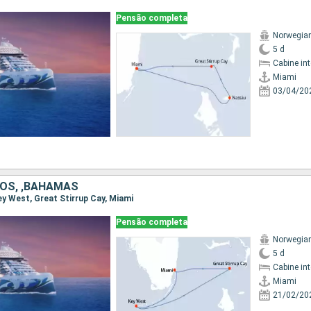
Pensão completa
Norwegian
5 d
Cabine in
Miami
03/04/20
OS, ,BAHAMAS
Key West, Great Stirrup Cay, Miami
Pensão completa
Norwegian
5 d
Cabine in
Miami
21/02/20