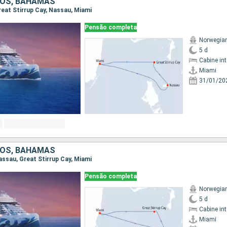
DOS, BAHAMAS
Great Stirrup Cay, Nassau, Miami
Pensão completa
Norwegian
5 d
Cabine in
Miami
31/01/20
DOS, BAHAMAS
Nassau, Great Stirrup Cay, Miami
Pensão completa
Norwegian
5 d
Cabine in
Miami