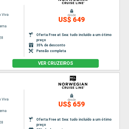
 Viva
desde
US$ 649
terna
Oferta Free at Sea: tudo incluído a um ótimo
28
preço
35% de desconto
Pensão completa
VER CRUZEIROS
 Viva
desde
US$ 659
terna
Oferta Free at Sea: tudo incluído a um ótimo
28
preço