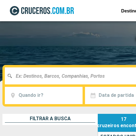
Destin
Quando ir?
Data de partida
FILTRAR A BUSCA
17
cruzeiros
encon