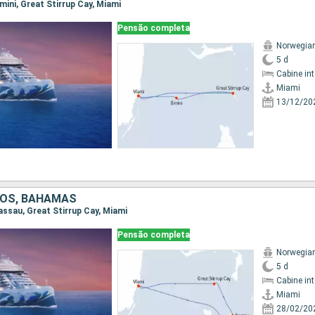
imini, Great Stirrup Cay, Miami
Pensão completa
Norwegian
5 d
Cabine in
Miami
13/12/20
DOS, BAHAMAS
Nassau, Great Stirrup Cay, Miami
Pensão completa
Norwegian
5 d
Cabine in
Miami
28/02/20