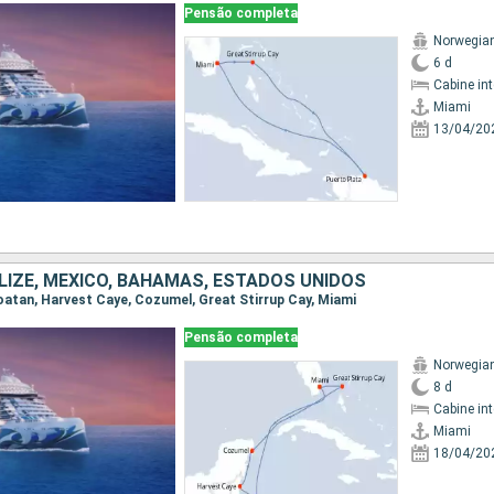
Pensão completa
Norwegian
6 d
Cabine in
Miami
13/04/20
LIZE, MÉXICO, BAHAMAS, ESTADOS UNIDOS
 Roatan, Harvest Caye, Cozumel, Great Stirrup Cay, Miami
Pensão completa
Norwegian
8 d
Cabine in
Miami
18/04/20