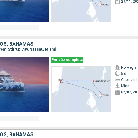
29/11/20
DOS, BAHAMAS
Great Stirrup Cay, Nassau, Miami
Pensão completa
Norwegian
5 d
Cabine in
Miami
07/02/20
DOS, BAHAMAS