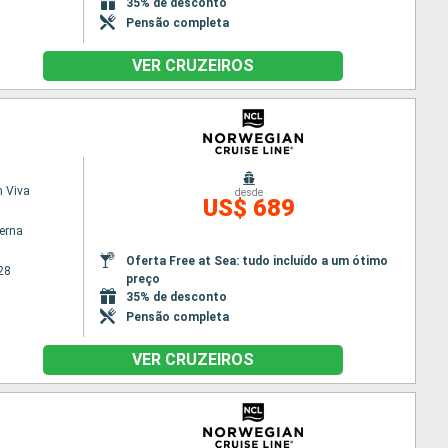
35% de desconto
Pensão completa
VER CRUZEIROS
 Viva
desde
US$ 689
terna
Oferta Free at Sea: tudo incluído a um ótimo
28
preço
35% de desconto
Pensão completa
VER CRUZEIROS