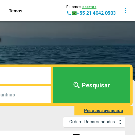
Estamos
abertos
Temas
+55 21 4042 0503
a
Pesquisar
anhias
Pesquisa avançada
Ordem: Recomendados