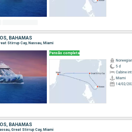
DOS, BAHAMAS
Great Stirrup Cay, Nassau, Miami
Pensão completa
Norwegian
5 d
Cabine in
Miami
14/02/20
DOS, BAHAMAS
Nassau, Great Stirrup Cay, Miami